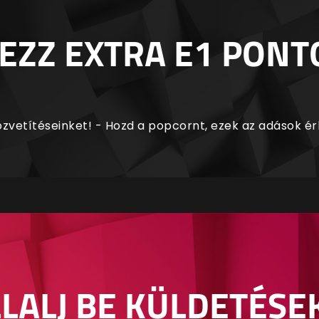
EZZ EXTRA E1 PONT
zvetítéseinket! - Hozd a popcornt, ezek az adások é
LALJ BE KÜLDETÉSE