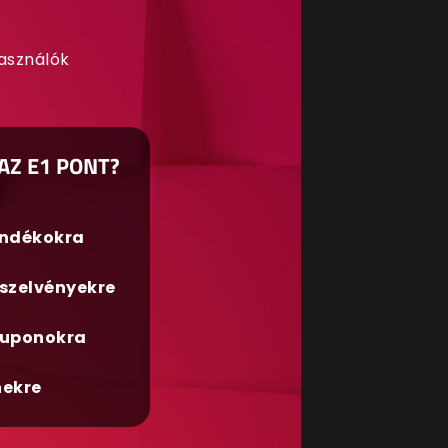
használók
AZ E1 PONT?
ándékokra
szelvényekre
uponokra
nekre