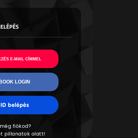
BELÉPÉS
ZÉS E-MAIL CÍMMEL
BOOK LOGIN
 még fiókod?
t pillanatok alatt!