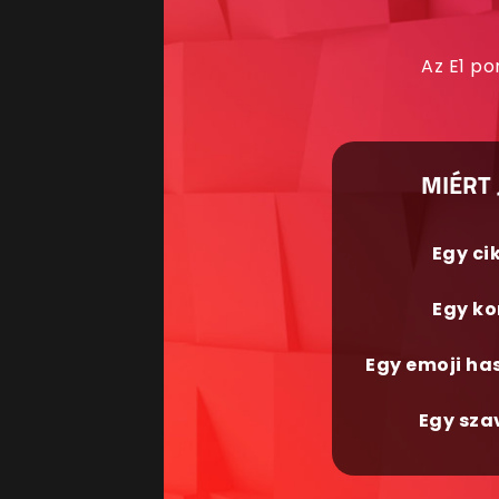
Az E1 po
MIÉRT 
Egy ci
Egy ko
Egy emoji ha
Egy sza