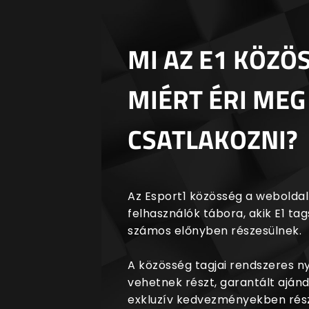
MI AZ E1 KÖZÖ
MIÉRT ÉRI MEG
CSATLAKOZNI?
Az Esport1 közösség a weboldalr
felhasználók tábora, akik E1 t
számos előnyben részesülnek.
A közösség tagjai rendszeres 
vehetnek részt, garantált aján
exkluzív kedvezményekben rész