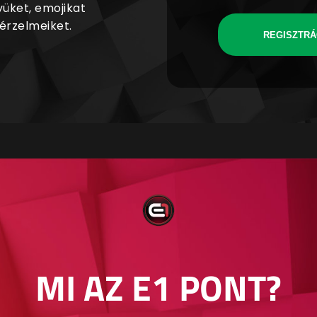
yüket, emojikat
 érzelmeiket.
REGISZTRÁ
MI AZ E1 PONT?