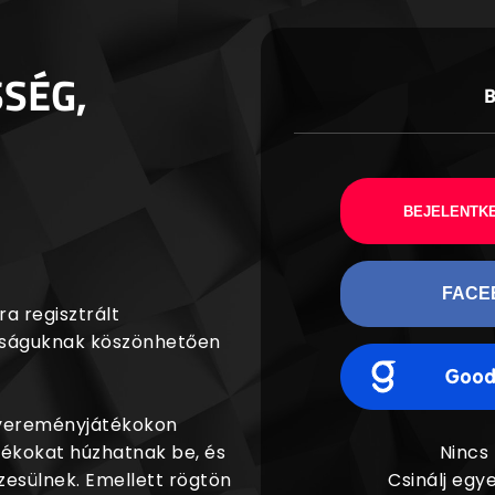
SSÉG,
BEJELENTKE
FACE
a regisztrált
agságuknak köszönhetően
nyereményjátékokon
dékokat húzhatnak be, és
Nincs
esülnek. Emellett rögtön
Csinálj egye