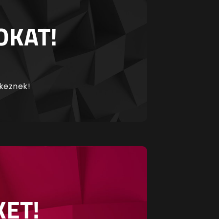
OKAT!
rkeznek!
KET!