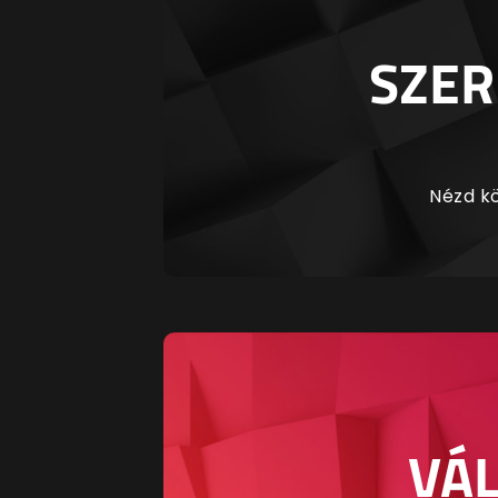
SZER
Nézd kö
VÁL