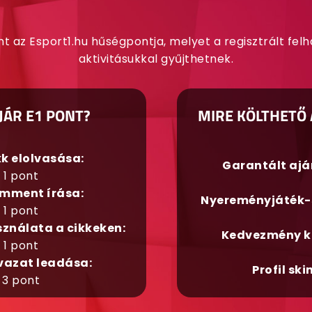
nt az Esport1.hu hűségpontja, melyet a regisztrált fel
aktivitásukkal gyűjthetnek.
JÁR E1 PONT?
MIRE KÖLTHETŐ 
kk elolvasása:
Garantált aj
1 pont
mment írása:
Nyereményjáték-
1 pont
sználata a cikkeken:
Kedvezmény k
1 pont
vazat leadása:
Profil ski
3 pont