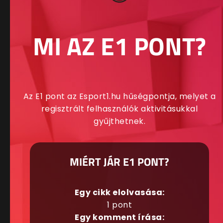
MI AZ E1 PONT?
Az E1 pont az Esport1.hu hűségpontja, melyet a
regisztrált felhasználók aktivitásukkal
gyűjthetnek.
MIÉRT JÁR E1 PONT?
Egy cikk elolvasása:
1 pont
Egy komment írása: