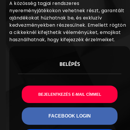
A közösség tagjai rendszeres
nyereményjátékokon vehetnek részt, garantált
ajándékokat húzhatnak be, és exkluzív
kedvezményekben részesülnek. Emellett rögtön
a cikkeknél kifejthetik véleményüket, emojikat
használhatnak, hogy kifejezzék érzelmeiket.
BELÉPÉS
BEJELENTKEZÉS E-MAIL CÍMMEL
FACEBOOK LOGIN