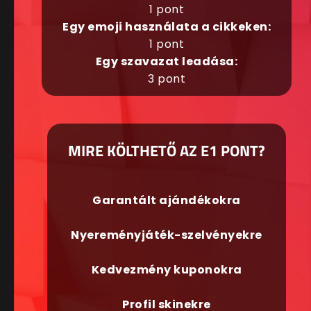
1 pont
Egy emoji használata a cikkeken:
1 pont
Egy szavazat leadása:
3 pont
MIRE KÖLTHETŐ AZ E1 PONT?
Garantált ajándékokra
Nyereményjáték-szelvényekre
Kedvezmény kuponokra
Profil skinekre