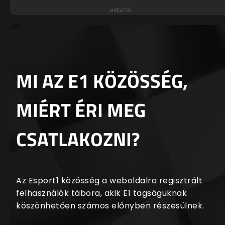
MI AZ E1 KÖZÖSSÉG,
MIÉRT ÉRI MEG
CSATLAKOZNI?
Az Esport1 közösség a weboldalra regisztrált
felhasználók tábora, akik E1 tagságuknak
köszönhetően számos előnyben részesülnek.