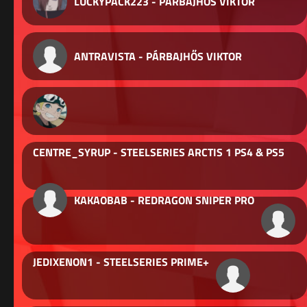
LUCKYPACK223 - PÁRBAJHŐS VIKTOR
ANTRAVISTA - PÁRBAJHŐS VIKTOR
CENTRE_SYRUP - STEELSERIES ARCTIS 1 PS4 & PS5
KAKAOBAB - REDRAGON SNIPER PRO
JEDIXENON1 - STEELSERIES PRIME+