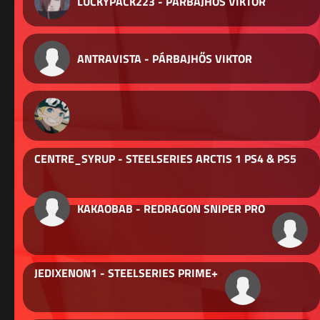
LUCKYPACK223 - PÁRBAJHŐS VIKTOR
ANTRAVISTA - PÁRBAJHŐS VIKTOR
CENTRE_SYRUP - STEELSERIES ARCTIS 1 PS4 & PS5
KAKAOBAB - REDRAGON SNIPER PRO
JEDIXENON1 - STEELSERIES PRIME+