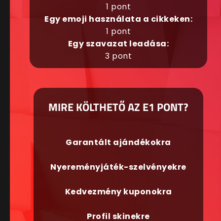
1 pont
Egy emoji használata a cikkeken:
1 pont
Egy szavazat leadása:
3 pont
MIRE KÖLTHETŐ AZ E1 PONT?
Garantált ajándékokra
Nyereményjáték-szelvényekre
Kedvezmény kuponokra
Profil skinekre