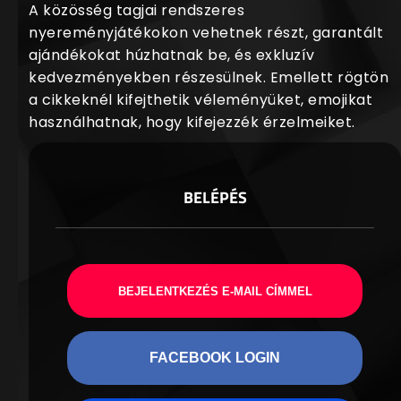
A közösség tagjai rendszeres
nyereményjátékokon vehetnek részt, garantált
ajándékokat húzhatnak be, és exkluzív
kedvezményekben részesülnek. Emellett rögtön
a cikkeknél kifejthetik véleményüket, emojikat
használhatnak, hogy kifejezzék érzelmeiket.
BELÉPÉS
BEJELENTKEZÉS E-MAIL CÍMMEL
FACEBOOK LOGIN