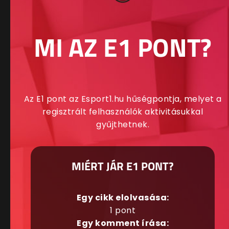
MI AZ E1 PONT?
Az E1 pont az Esport1.hu hűségpontja, melyet a
regisztrált felhasználók aktivitásukkal
gyűjthetnek.
MIÉRT JÁR E1 PONT?
Egy cikk elolvasása:
1 pont
Egy komment írása: