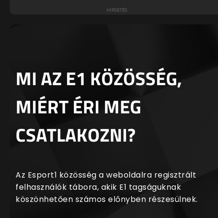
MI AZ E1 KÖZÖSSÉG,
MIÉRT ÉRI MEG
CSATLAKOZNI?
Az Esport1 közösség a weboldalra regisztrált
felhasználók tábora, akik E1 tagságuknak
köszönhetően számos előnyben részesülnek.