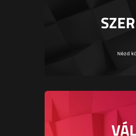
SZER
Nézd kö
VÁL