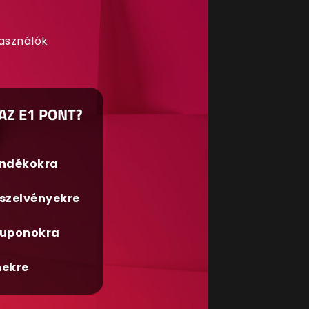
használók
AZ E1 PONT?
ándékokra
szelvényekre
uponokra
nekre