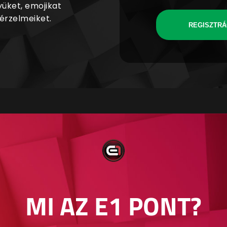
yüket, emojikat
 érzelmeiket.
REGISZTRÁ
MI AZ E1 PONT?