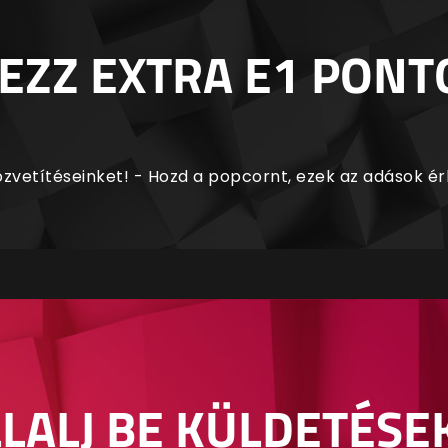
EZZ EXTRA E1 PONT
zvetítéseinket! - Hozd a popcornt, ezek az adások é
LALJ BE KÜLDETÉSE