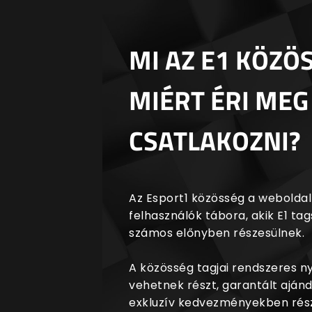
MI AZ E1 KÖZÖ
MIÉRT ÉRI MEG
CSATLAKOZNI?
Az Esport1 közösség a weboldalr
felhasználók tábora, akik E1 t
számos előnyben részesülnek.
A közösség tagjai rendszeres 
vehetnek részt, garantált aján
exkluzív kedvezményekben rész