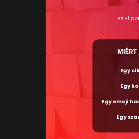
Az E1 po
MIÉRT 
Egy ci
Egy ko
Egy emoji ha
Egy sza