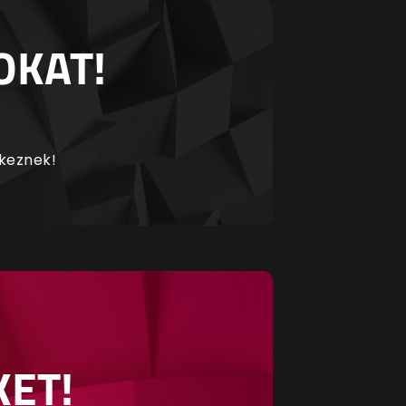
OKAT!
rkeznek!
KET!