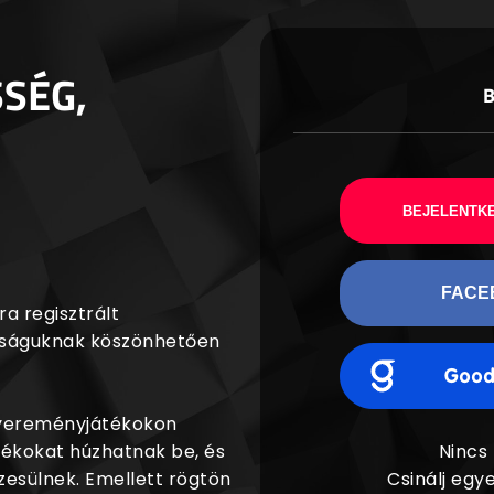
SSÉG,
BEJELENTKE
FACE
a regisztrált
agságuknak köszönhetően
nyereményjátékokon
dékokat húzhatnak be, és
Nincs
esülnek. Emellett rögtön
Csinálj egye