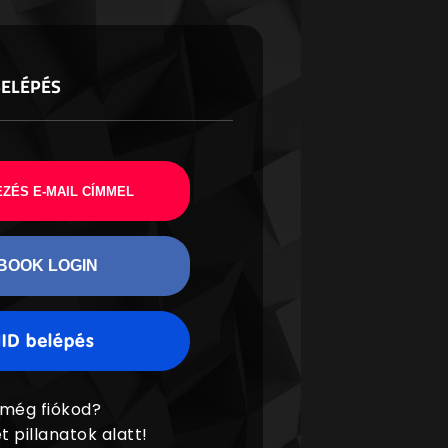
BELÉPÉS
ZÉS E-MAIL CÍMMEL
BOOK LOGIN
 még fiókod?
t pillanatok alatt!