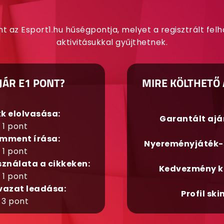
nt az Esport1.hu hűségpontja, melyet a regisztrált fel
aktivitásukkal gyűjthetnek.
JÁR E1 PONT?
MIRE KÖLTHETŐ 
kk elolvasása:
Garantált aj
1 pont
mment írása:
Nyereményjáték-
1 pont
sználata a cikkeken:
Kedvezmény k
1 pont
vazat leadása:
Profil ski
3 pont