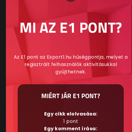
MI AZ E1 PONT?
Az E1 pont az Esport1.hu hűségpontja, melyet a
regisztrált felhasználók aktivitásukkal
gyűjthetnek.
MIÉRT JÁR E1 PONT?
Egy cikk elolvasása:
1 pont
Egy komment írása: