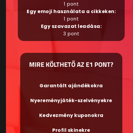
1 pont
Egy emoji használata a cikkeken:
1 pont
Egy szavazat leadása:
3 pont
MIRE KÖLTHETŐ AZ E1 PONT?
Garantált ajándékokra
Nyereményjáték-szelvényekre
Kedvezmény kuponokra
Profil skinekre