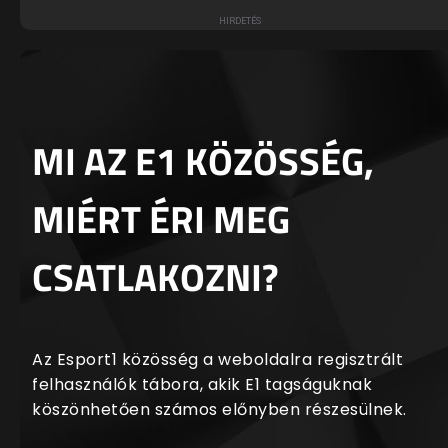
MI AZ E1 KÖZÖSSÉG,
MIÉRT ÉRI MEG
CSATLAKOZNI?
Az Esport1 közösség a weboldalra regisztrált
felhasználók tábora, akik E1 tagságuknak
köszönhetően számos előnyben részesülnek.