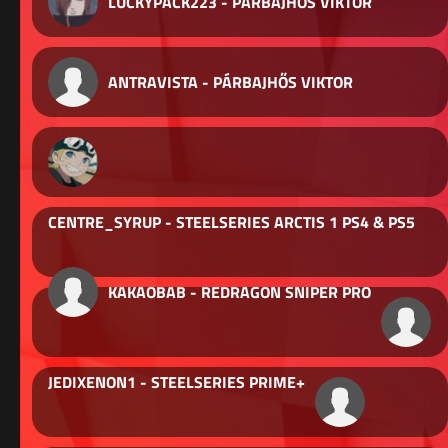
LUCKYPACK223 - PÁRBAJHŐS VIKTOR
ANTRAVISTA - PÁRBAJHŐS VIKTOR
CENTRE_SYRUP - STEELSERIES ARCTIS 1 PS4 & PS5
KAKAOBAB - REDRAGON SNIPER PRO
JEDIXENON1 - STEELSERIES PRIME+