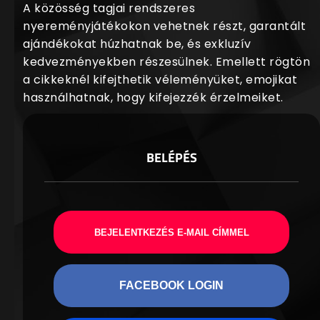
A közösség tagjai rendszeres
nyereményjátékokon vehetnek részt, garantált
ajándékokat húzhatnak be, és exkluzív
kedvezményekben részesülnek. Emellett rögtön
a cikkeknél kifejthetik véleményüket, emojikat
használhatnak, hogy kifejezzék érzelmeiket.
BELÉPÉS
BEJELENTKEZÉS E-MAIL CÍMMEL
FACEBOOK LOGIN