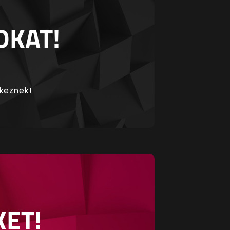
OKAT!
rkeznek!
KET!