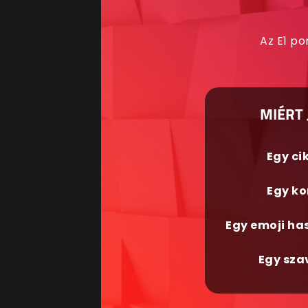
Az E1 po
MIÉRT 
Egy ci
Egy ko
Egy emoji ha
Egy sza