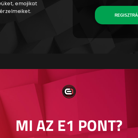
yüket, emojikat
 érzelmeiket.
REGISZTRÁ
MI AZ E1 PONT?