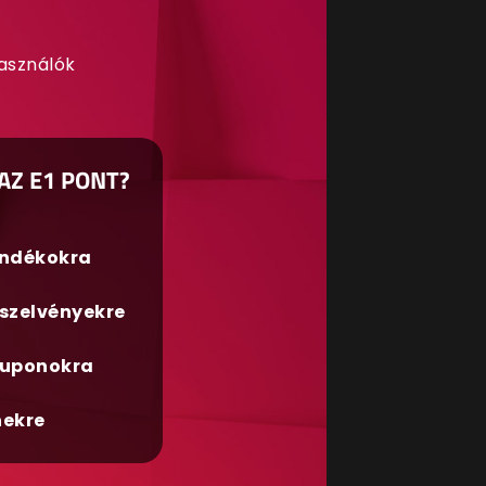
használók
AZ E1 PONT?
ándékokra
szelvényekre
uponokra
nekre