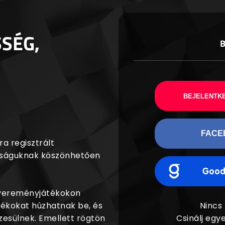
SSÉG,
BEJELENTKE
FACE
a regisztrált
agságuknak köszönhetően
nyereményjátékokon
dékokat húzhatnak be, és
Nincs
esülnek. Emellett rögtön
Csinálj egye