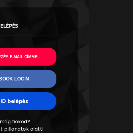
BELÉPÉS
ZÉS E-MAIL CÍMMEL
BOOK LOGIN
 még fiókod?
t pillanatok alatt!