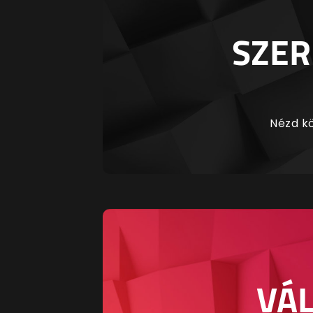
SZER
Nézd kö
VÁL