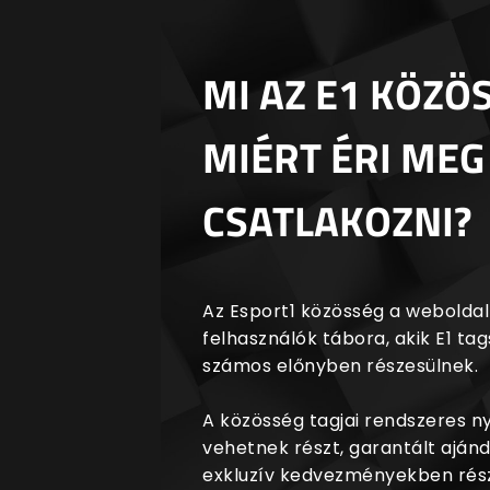
MI AZ E1 KÖZÖ
MIÉRT ÉRI MEG
CSATLAKOZNI?
Az Esport1 közösség a weboldalr
felhasználók tábora, akik E1 t
számos előnyben részesülnek.
A közösség tagjai rendszeres 
vehetnek részt, garantált aján
exkluzív kedvezményekben rész