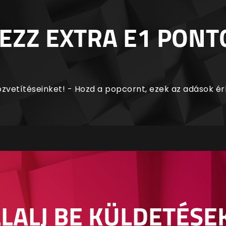
EZZ EXTRA E1 PONT
zvetítéseinket! - Hozd a popcornt, ezek az adások é
LALJ BE KÜLDETÉSE