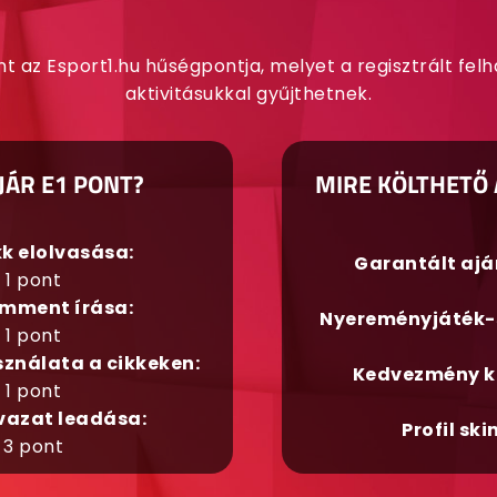
nt az Esport1.hu hűségpontja, melyet a regisztrált fel
aktivitásukkal gyűjthetnek.
JÁR E1 PONT?
MIRE KÖLTHETŐ 
kk elolvasása:
Garantált aj
1 pont
mment írása:
Nyereményjáték-
1 pont
sználata a cikkeken:
Kedvezmény k
1 pont
vazat leadása:
Profil ski
3 pont