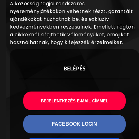
A közösség tagjai rendszeres
nyereményjátékokon vehetnek részt, garantált
ajándékokat húzhatnak be, és exkluzív
kedvezményekben részesülnek. Emellett rögtön
a cikkeknél kifejthetik véleményüket, emojikat
használhatnak, hogy kifejezzék érzelmeiket.
BELÉPÉS
BEJELENTKEZÉS E-MAIL CÍMMEL
FACEBOOK LOGIN