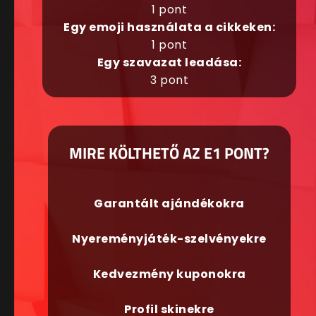
1 pont
Egy emoji használata a cikkeken:
1 pont
Egy szavazat leadása:
3 pont
MIRE KÖLTHETŐ AZ E1 PONT?
Garantált ajándékokra
Nyereményjáték-szelvényekre
Kedvezmény kuponokra
Profil skinekre