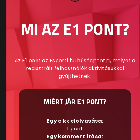
MI AZ E1 PONT?
Az E1 pont az Esport1.hu hűségpontja, melyet a
regisztrált felhasználók aktivitásukkal
gyűjthetnek.
MIÉRT JÁR E1 PONT?
Egy cikk elolvasása:
1 pont
Egy komment írása: