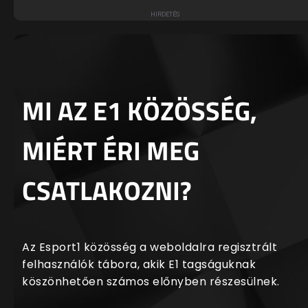
MI AZ E1 KÖZÖSSÉG,
MIÉRT ÉRI MEG
CSATLAKOZNI?
Az Esport1 közösség a weboldalra regisztrált
felhasználók tábora, akik E1 tagságuknak
köszönhetően számos előnyben részesülnek.