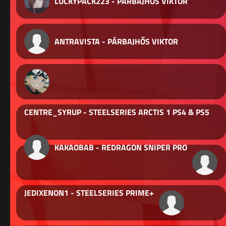
LUCKYPACK223 - PÁRBAJHŐS VIKTOR
ANTRAVISTA - PÁRBAJHŐS VIKTOR
CENTRE_SYRUP - STEELSERIES ARCTIS 1 PS4 & PS5
KAKAOBAB - REDRAGON SNIPER PRO
JEDIXENON1 - STEELSERIES PRIME+