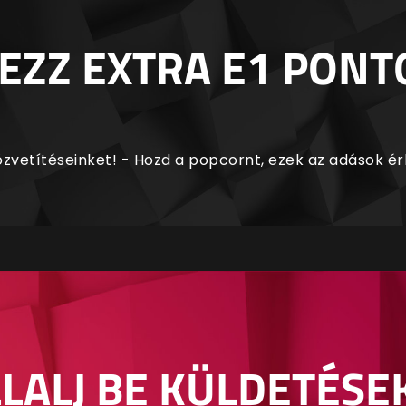
EZZ EXTRA E1 PONT
zvetítéseinket! - Hozd a popcornt, ezek az adások é
LALJ BE KÜLDETÉSE