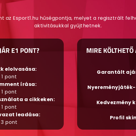
nt az Esport1.hu hűségpontja, melyet a regisztrált fel
aktivitásukkal gyűjthetnek.
JÁR E1 PONT?
MIRE KÖLTHETŐ 
kk elolvasása:
Garantált aj
1 pont
mment írása:
Nyereményjáték-
1 pont
sználata a cikkeken:
Kedvezmény k
1 pont
vazat leadása:
Profil ski
3 pont