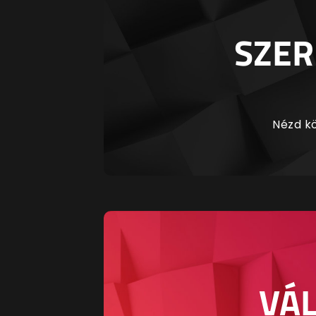
SZER
Nézd kö
VÁL