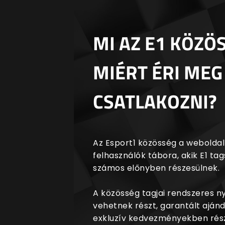
MI AZ E1 KÖZÖ
MIÉRT ÉRI MEG
CSATLAKOZNI?
Az Esport1 közösség a weboldalr
felhasználók tábora, akik E1 t
számos előnyben részesülnek.
A közösség tagjai rendszeres 
vehetnek részt, garantált aján
exkluzív kedvezményekben rész