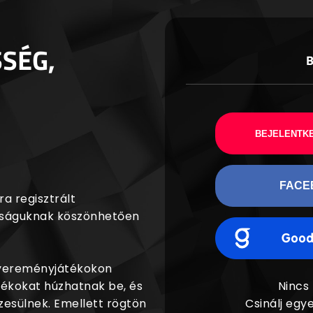
SSÉG,
BEJELENTKE
FACE
a regisztrált
agságuknak köszönhetően
nyereményjátékokon
dékokat húzhatnak be, és
Nincs
esülnek. Emellett rögtön
Csinálj egye