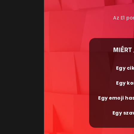
Az E1 po
MIÉRT 
Egy ci
Egy ko
Egy emoji ha
Egy sza