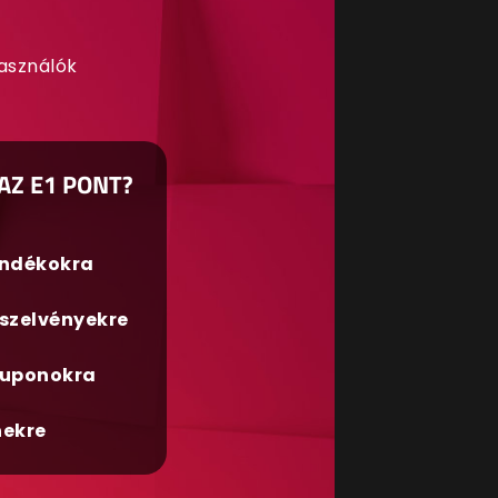
használók
AZ E1 PONT?
ándékokra
szelvényekre
uponokra
nekre