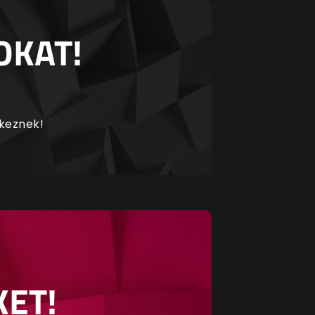
OKAT!
rkeznek!
KET!