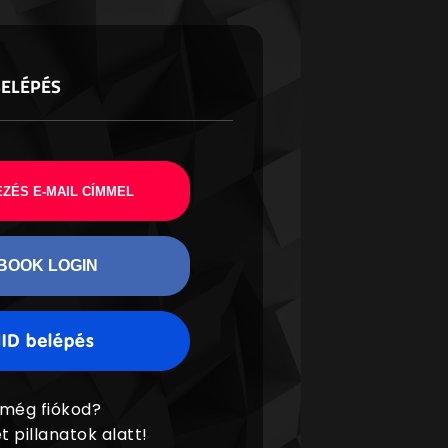
BELÉPÉS
ZÉS E-MAIL CÍMMEL
BOOK LOGIN
 még fiókod?
t pillanatok alatt!