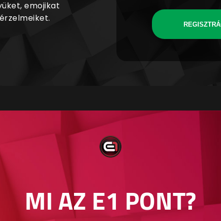
yüket, emojikat
 érzelmeiket.
REGISZTRÁ
MI AZ E1 PONT?