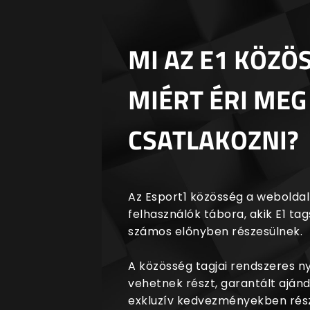
MI AZ E1 KÖZÖ
MIÉRT ÉRI MEG
CSATLAKOZNI?
Az Esport1 közösség a weboldalr
felhasználók tábora, akik E1 t
számos előnyben részesülnek.
A közösség tagjai rendszeres 
vehetnek részt, garantált aján
exkluzív kedvezményekben rész