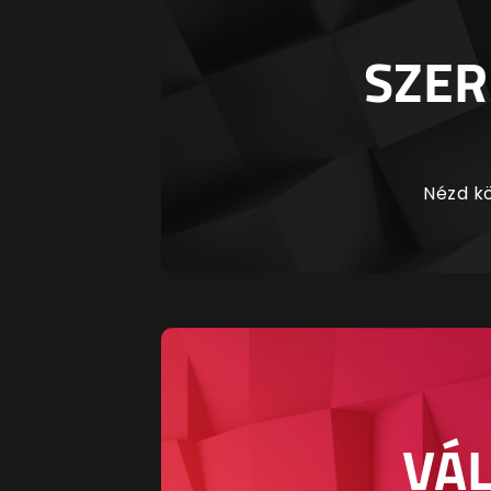
SZER
Nézd kö
VÁL