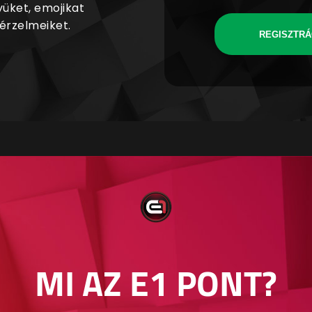
yüket, emojikat
 érzelmeiket.
REGISZTRÁ
MI AZ E1 PONT?