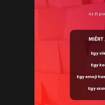
Az E1 po
MIÉRT 
Egy ci
Egy ko
Egy emoji ha
Egy sza