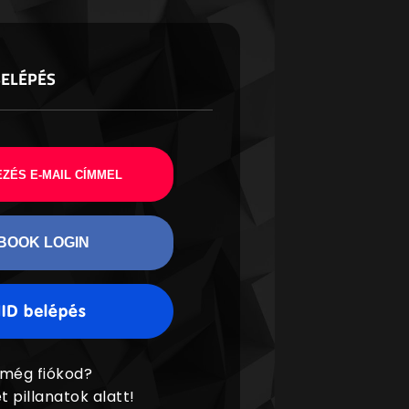
BELÉPÉS
ZÉS E-MAIL CÍMMEL
BOOK LOGIN
 még fiókod?
t pillanatok alatt!