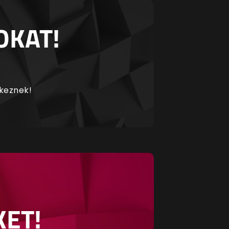
OKAT!
rkeznek!
KET!