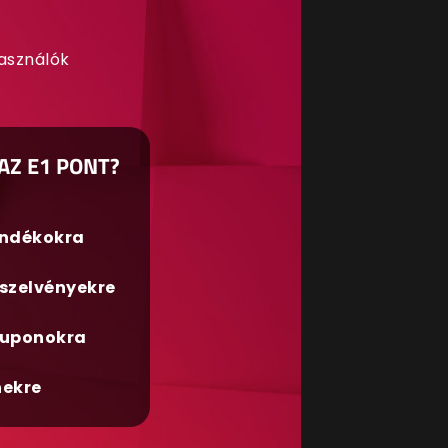
használók
AZ E1 PONT?
ándékokra
szelvényekre
uponokra
nekre