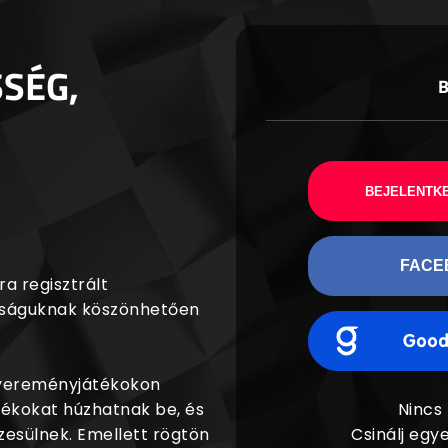
SSÉG,
BEJELENTKE
FACE
a regisztrált
agságuknak köszönhetően
nyereményjátékokon
dékokat húzhatnak be, és
Nincs
esülnek. Emellett rögtön
Csinálj egye