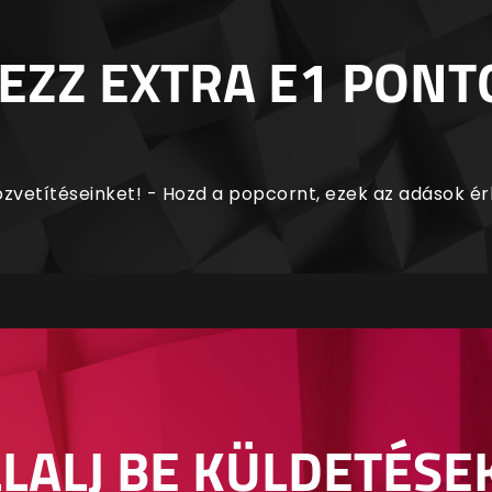
EZZ EXTRA E1 PONT
zvetítéseinket! - Hozd a popcornt, ezek az adások é
LALJ BE KÜLDETÉSE