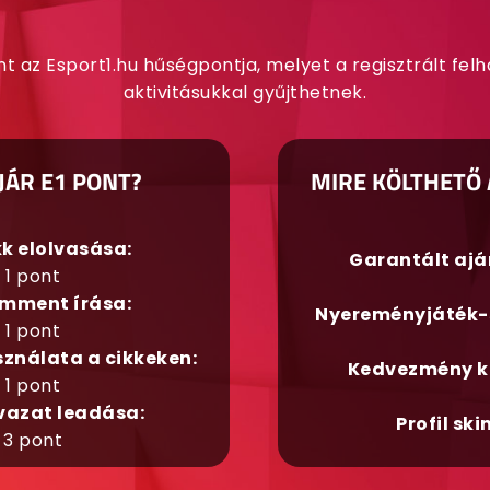
nt az Esport1.hu hűségpontja, melyet a regisztrált fel
aktivitásukkal gyűjthetnek.
JÁR E1 PONT?
MIRE KÖLTHETŐ 
kk elolvasása:
Garantált aj
1 pont
mment írása:
Nyereményjáték-
1 pont
sználata a cikkeken:
Kedvezmény k
1 pont
vazat leadása:
Profil ski
3 pont