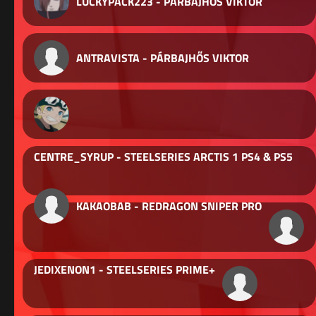
LUCKYPACK223 - PÁRBAJHŐS VIKTOR
ANTRAVISTA - PÁRBAJHŐS VIKTOR
CENTRE_SYRUP - STEELSERIES ARCTIS 1 PS4 & PS5
KAKAOBAB - REDRAGON SNIPER PRO
JEDIXENON1 - STEELSERIES PRIME+