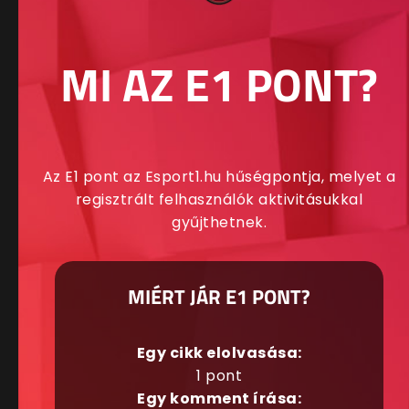
MI AZ E1 PONT?
Az E1 pont az Esport1.hu hűségpontja, melyet a
regisztrált felhasználók aktivitásukkal
gyűjthetnek.
MIÉRT JÁR E1 PONT?
Egy cikk elolvasása:
1 pont
Egy komment írása: