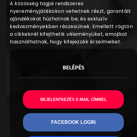
A közösség tagjai rendszeres
nyereményjátékokon vehetnek részt, garantált
ajándékokat húzhatnak be, és exkluzív
kedvezményekben részesülnek. Emellett rögtön
a cikkeknél kifejthetik véleményüket, emojikat
használhatnak, hogy kifejezzék érzelmeiket.
BELÉPÉS
BEJELENTKEZÉS E-MAIL CÍMMEL
FACEBOOK LOGIN