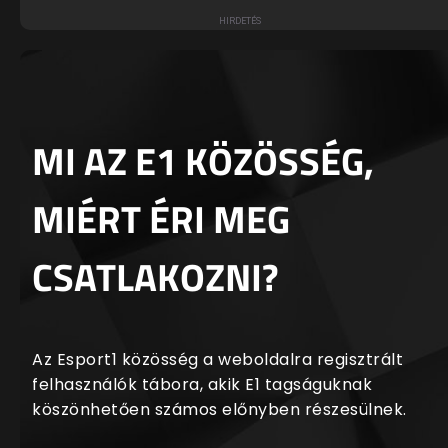
MI AZ E1 KÖZÖSSÉG,
MIÉRT ÉRI MEG
CSATLAKOZNI?
Az Esport1 közösség a weboldalra regisztrált
felhasználók tábora, akik E1 tagságuknak
köszönhetően számos előnyben részesülnek.