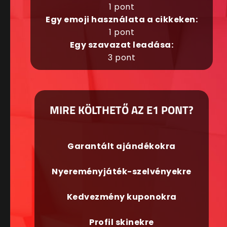
1 pont
Egy emoji használata a cikkeken:
1 pont
Egy szavazat leadása:
3 pont
MIRE KÖLTHETŐ AZ E1 PONT?
Garantált ajándékokra
Nyereményjáték-szelvényekre
Kedvezmény kuponokra
Profil skinekre