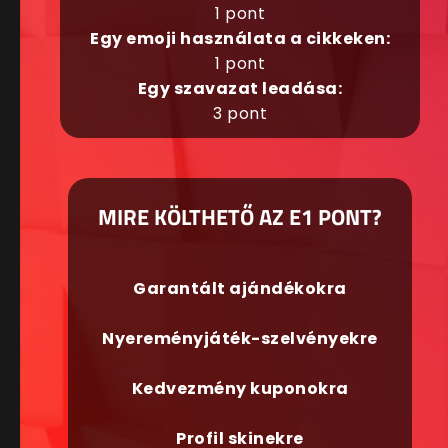
1 pont
Egy emoji használata a cikkeken:
1 pont
Egy szavazat leadása:
3 pont
MIRE KÖLTHETŐ AZ E1 PONT?
Garantált ajándékokra
Nyereményjáték-szelvényekre
Kedvezmény kuponokra
Profil skinekre