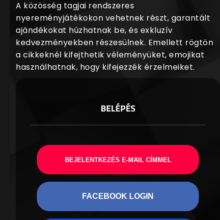
A közösség tagjai rendszeres
nyereményjátékokon vehetnek részt, garantált
ajándékokat húzhatnak be, és exkluzív
kedvezményekben részesülnek. Emellett rögtön
a cikkeknél kifejthetik véleményüket, emojikat
használhatnak, hogy kifejezzék érzelmeiket.
BELÉPÉS
BEJELENTKEZÉS E-MAIL CÍMMEL
FACEBOOK LOGIN