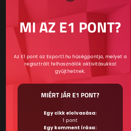
MI AZ E1 PONT?
Az E1 pont az Esport1.hu hűségpontja, melyet a
regisztrált felhasználók aktivitásukkal
gyűjthetnek.
MIÉRT JÁR E1 PONT?
Egy cikk elolvasása:
1 pont
Egy komment írása: