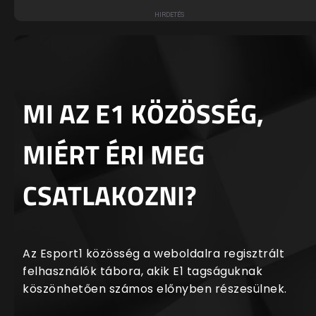
MI AZ E1 KÖZÖSSÉG,
MIÉRT ÉRI MEG
CSATLAKOZNI?
Az Esport1 közösség a weboldalra regisztrált
felhasználók tábora, akik E1 tagságuknak
köszönhetően számos előnyben részesülnek.