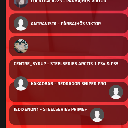
LUCKYPACK223 - PÁRBAJHŐS VIKTOR
ANTRAVISTA - PÁRBAJHŐS VIKTOR
CENTRE_SYRUP - STEELSERIES ARCTIS 1 PS4 & PS5
KAKAOBAB - REDRAGON SNIPER PRO
JEDIXENON1 - STEELSERIES PRIME+