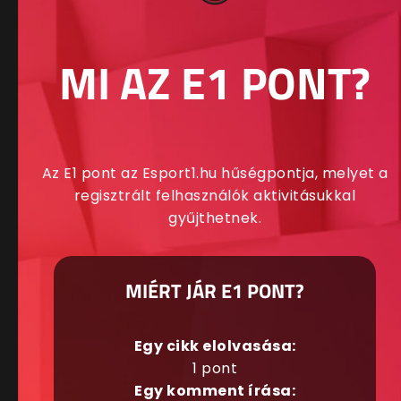
MI AZ E1 PONT?
Az E1 pont az Esport1.hu hűségpontja, melyet a
regisztrált felhasználók aktivitásukkal
gyűjthetnek.
MIÉRT JÁR E1 PONT?
Egy cikk elolvasása:
1 pont
Egy komment írása: