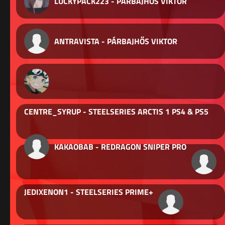
LUCKYPACK223 - PÁRBAJHŐS VIKTOR
ANTRAVISTA - PÁRBAJHŐS VIKTOR
CENTRE_SYRUP - STEELSERIES ARCTIS 1 PS4 & PS5
KAKAOBAB - REDRAGON SNIPER PRO
JEDIXENON1 - STEELSERIES PRIME+