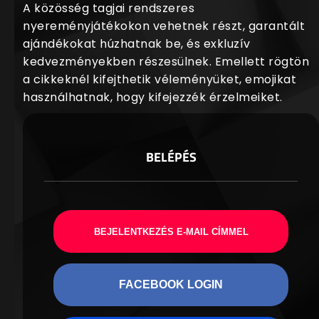
A közösség tagjai rendszeres
nyereményjátékokon vehetnek részt, garantált
ajándékokat húzhatnak be, és exkluzív
kedvezményekben részesülnek. Emellett rögtön
a cikkeknél kifejthetik véleményüket, emojikat
használhatnak, hogy kifejezzék érzelmeiket.
BELÉPÉS
BEJELENTKEZÉS E-MAIL CÍMMEL
FACEBOOK LOGIN