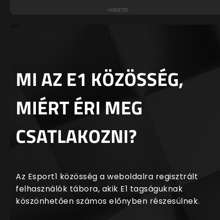
MI AZ E1 KÖZÖSSÉG,
MIÉRT ÉRI MEG
CSATLAKOZNI?
Az Esport1 közösség a weboldalra regisztrált
felhasználók tábora, akik E1 tagságuknak
köszönhetően számos előnyben részesülnek.