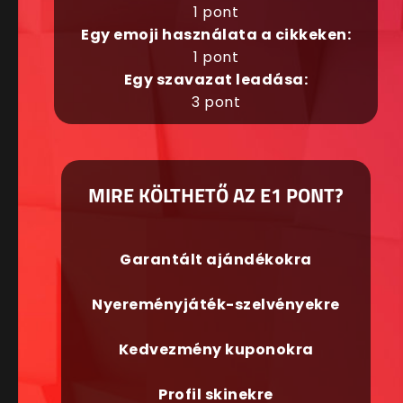
1 pont
Egy emoji használata a cikkeken:
1 pont
Egy szavazat leadása:
3 pont
MIRE KÖLTHETŐ AZ E1 PONT?
Garantált ajándékokra
Nyereményjáték-szelvényekre
Kedvezmény kuponokra
Profil skinekre