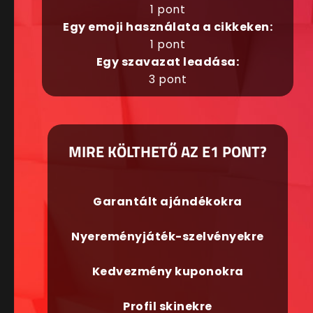
1 pont
Egy emoji használata a cikkeken:
1 pont
Egy szavazat leadása:
3 pont
MIRE KÖLTHETŐ AZ E1 PONT?
Garantált ajándékokra
Nyereményjáték-szelvényekre
Kedvezmény kuponokra
Profil skinekre