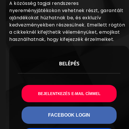
A közösség tagjai rendszeres
nyereményjátékokon vehetnek részt, garantált
ajándékokat húzhatnak be, és exkluzív
kedvezményekben részesülnek. Emellett rögtön
a cikkeknél kifejthetik véleményüket, emojikat
használhatnak, hogy kifejezzék érzelmeiket.
BELÉPÉS
BEJELENTKEZÉS E-MAIL CÍMMEL
FACEBOOK LOGIN