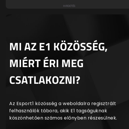
MI AZ E1 KÖZÖSSÉG,
MIÉRT ÉRI MEG
CSATLAKOZNI?
Az Esport1 közösség a weboldalra regisztrált
felhasználók tábora, akik E1 tagságuknak
köszönhetően számos előnyben részesülnek.