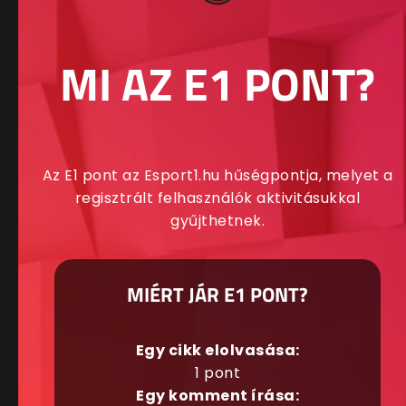
MI AZ E1 PONT?
Az E1 pont az Esport1.hu hűségpontja, melyet a
regisztrált felhasználók aktivitásukkal
gyűjthetnek.
MIÉRT JÁR E1 PONT?
Egy cikk elolvasása:
1 pont
Egy komment írása: