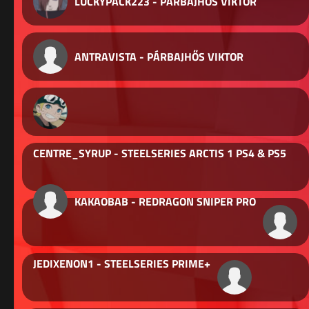
LUCKYPACK223 - PÁRBAJHŐS VIKTOR
ANTRAVISTA - PÁRBAJHŐS VIKTOR
CENTRE_SYRUP - STEELSERIES ARCTIS 1 PS4 & PS5
KAKAOBAB - REDRAGON SNIPER PRO
JEDIXENON1 - STEELSERIES PRIME+