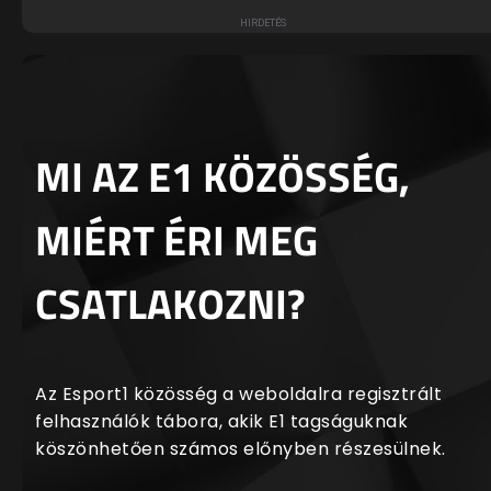
MI AZ E1 KÖZÖSSÉG,
MIÉRT ÉRI MEG
CSATLAKOZNI?
Az Esport1 közösség a weboldalra regisztrált
felhasználók tábora, akik E1 tagságuknak
köszönhetően számos előnyben részesülnek.