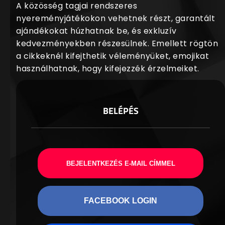
A közösség tagjai rendszeres
nyereményjátékokon vehetnek részt, garantált
ajándékokat húzhatnak be, és exkluzív
kedvezményekben részesülnek. Emellett rögtön
a cikkeknél kifejthetik véleményüket, emojikat
használhatnak, hogy kifejezzék érzelmeiket.
BELÉPÉS
BEJELENTKEZÉS E-MAIL CÍMMEL
FACEBOOK LOGIN