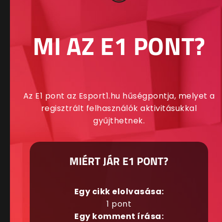
MI AZ E1 PONT?
Az E1 pont az Esport1.hu hűségpontja, melyet a
regisztrált felhasználók aktivitásukkal
gyűjthetnek.
MIÉRT JÁR E1 PONT?
Egy cikk elolvasása:
1 pont
Egy komment írása: