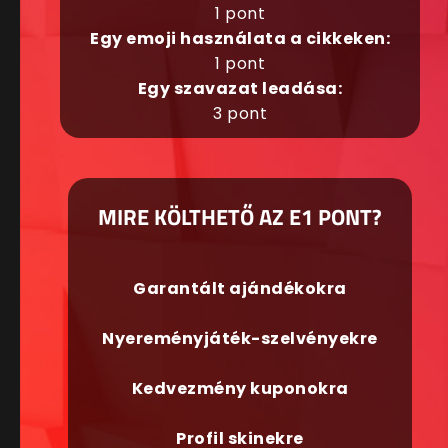
1 pont
Egy emoji használata a cikkeken:
1 pont
Egy szavazat leadása:
3 pont
MIRE KÖLTHETŐ AZ E1 PONT?
Garantált ajándékokra
Nyereményjáték-szelvényekre
Kedvezmény kuponokra
Profil skinekre