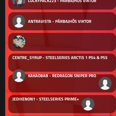
LUCKYPACK223 - PÁRBAJHŐS VIKTOR
ANTRAVISTA - PÁRBAJHŐS VIKTOR
CENTRE_SYRUP - STEELSERIES ARCTIS 1 PS4 & PS5
KAKAOBAB - REDRAGON SNIPER PRO
JEDIXENON1 - STEELSERIES PRIME+