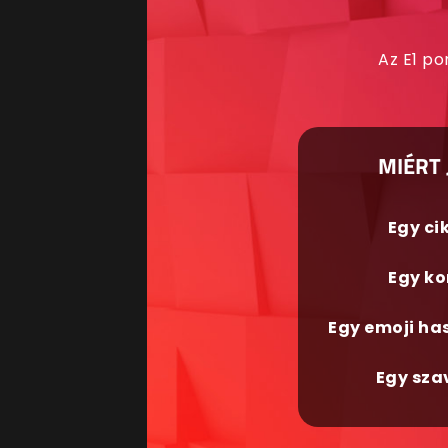
Az E1 po
MIÉRT 
Egy ci
Egy ko
Egy emoji ha
Egy sza