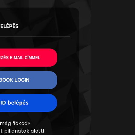
BELÉPÉS
ZÉS E-MAIL CÍMMEL
BOOK LOGIN
 még fiókod?
t pillanatok alatt!