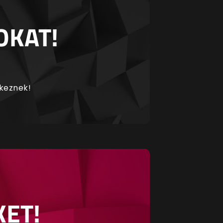
OKAT!
rkeznek!
KET!