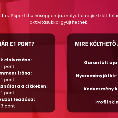
nt az Esport1.hu hűségpontja, melyet a regisztrált fel
aktivitásukkal gyűjthetnek.
JÁR E1 PONT?
MIRE KÖLTHETŐ 
kk elolvasása:
Garantált aj
1 pont
mment írása:
Nyereményjáték-
1 pont
sználata a cikkeken:
Kedvezmény k
1 pont
vazat leadása:
Profil ski
3 pont