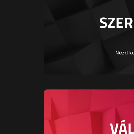
SZER
Nézd kö
VÁL