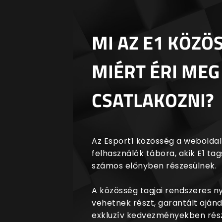
MI AZ E1 KÖZÖ
MIÉRT ÉRI MEG
CSATLAKOZNI?
Az Esport1 közösség a weboldalr
felhasználók tábora, akik E1 t
számos előnyben részesülnek.
A közösség tagjai rendszeres 
vehetnek részt, garantált aján
exkluzív kedvezményekben rész