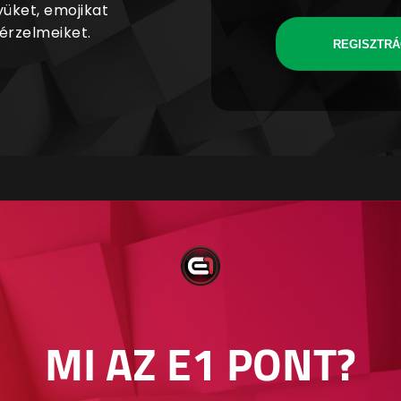
yüket, emojikat
 érzelmeiket.
REGISZTRÁ
MI AZ E1 PONT?