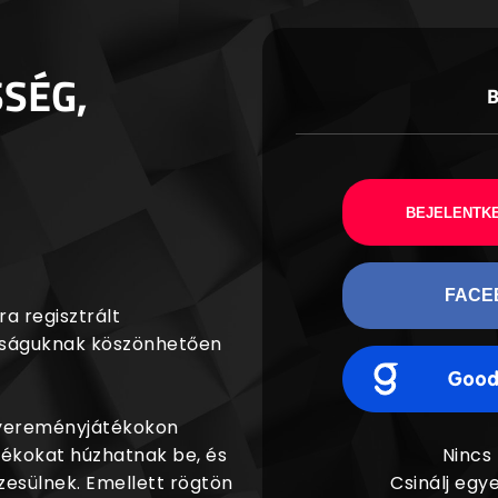
SSÉG,
BEJELENTKE
FACE
a regisztrált
agságuknak köszönhetően
nyereményjátékokon
dékokat húzhatnak be, és
Nincs
esülnek. Emellett rögtön
Csinálj egye