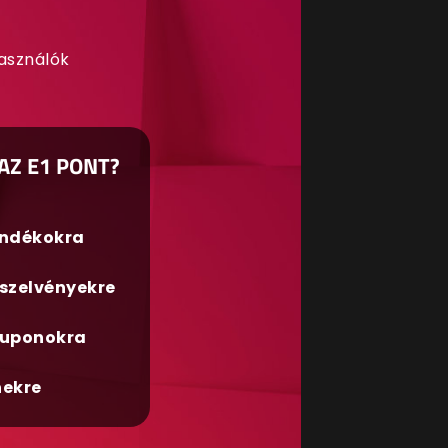
használók
AZ E1 PONT?
ándékokra
szelvényekre
uponokra
nekre