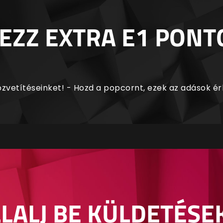
EZZ EXTRA E1 PONT
zvetítéseinket! - Hozd a popcornt, ezek az adások é
LALJ BE KÜLDETÉSE