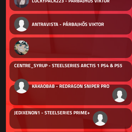
LUCKYPACK223 - PÁRBAJHŐS VIKTOR
ANTRAVISTA - PÁRBAJHŐS VIKTOR
CENTRE_SYRUP - STEELSERIES ARCTIS 1 PS4 & PS5
KAKAOBAB - REDRAGON SNIPER PRO
JEDIXENON1 - STEELSERIES PRIME+