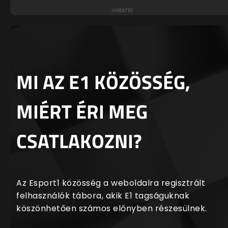
MI AZ E1 KÖZÖSSÉG,
MIÉRT ÉRI MEG
CSATLAKOZNI?
Az Esport1 közösség a weboldalra regisztrált
felhasználók tábora, akik E1 tagságuknak
köszönhetően számos előnyben részesülnek.