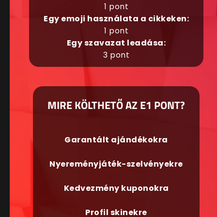
1 pont
Egy emoji használata a cikkeken:
1 pont
Egy szavazat leadása:
3 pont
MIRE KÖLTHETŐ AZ E1 PONT?
Garantált ajándékokra
Nyereményjáték-szelvényekre
Kedvezmény kuponokra
Profil skinekre