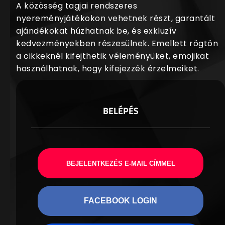
A közösség tagjai rendszeres
nyereményjátékokon vehetnek részt, garantált
ajándékokat húzhatnak be, és exkluzív
kedvezményekben részesülnek. Emellett rögtön
a cikkeknél kifejthetik véleményüket, emojikat
használhatnak, hogy kifejezzék érzelmeiket.
BELÉPÉS
BEJELENTKEZÉS E-MAIL CÍMMEL
FACEBOOK LOGIN