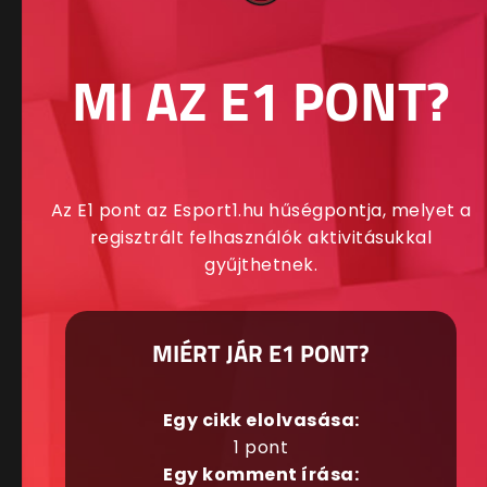
MI AZ E1 PONT?
Az E1 pont az Esport1.hu hűségpontja, melyet a
regisztrált felhasználók aktivitásukkal
gyűjthetnek.
MIÉRT JÁR E1 PONT?
Egy cikk elolvasása:
1 pont
Egy komment írása: