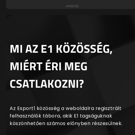
MI AZ E1 KÖZÖSSÉG,
MIÉRT ÉRI MEG
CSATLAKOZNI?
Az Esport1 közösség a weboldalra regisztrált
felhasználók tábora, akik E1 tagságuknak
köszönhetően számos előnyben részesülnek.