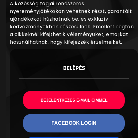
A közösség tagjai rendszeres
nyereményjátékokon vehetnek részt, garantált
ajándékokat húzhatnak be, és exkluzív
kedvezményekben részesülnek. Emellett rögtön
a cikkeknél kifejthetik véleményüket, emojikat
használhatnak, hogy kifejezzék érzelmeiket.
BELÉPÉS
BEJELENTKEZÉS E-MAIL CÍMMEL
FACEBOOK LOGIN