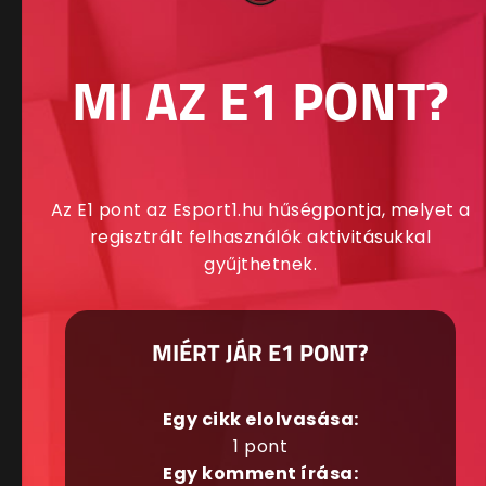
MI AZ E1 PONT?
Az E1 pont az Esport1.hu hűségpontja, melyet a
regisztrált felhasználók aktivitásukkal
gyűjthetnek.
MIÉRT JÁR E1 PONT?
Egy cikk elolvasása:
1 pont
Egy komment írása: