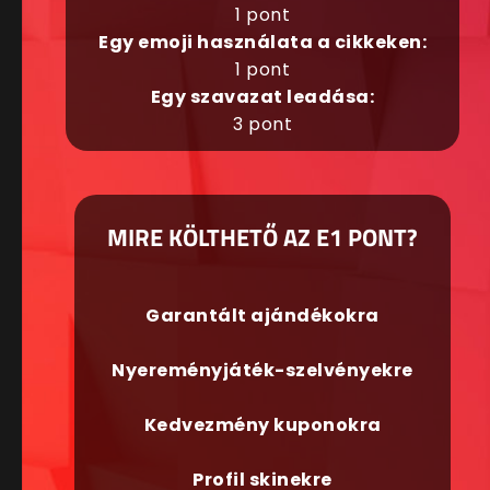
1 pont
Egy emoji használata a cikkeken:
1 pont
Egy szavazat leadása:
3 pont
MIRE KÖLTHETŐ AZ E1 PONT?
Garantált ajándékokra
Nyereményjáték-szelvényekre
Kedvezmény kuponokra
Profil skinekre