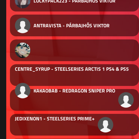
LUCKYPACK223 - PÁRBAJHŐS VIKTOR
ANTRAVISTA - PÁRBAJHŐS VIKTOR
CENTRE_SYRUP - STEELSERIES ARCTIS 1 PS4 & PS5
KAKAOBAB - REDRAGON SNIPER PRO
JEDIXENON1 - STEELSERIES PRIME+