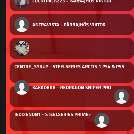
LUCKYPACK223 - PÁRBAJHŐS VIKTOR
ANTRAVISTA - PÁRBAJHŐS VIKTOR
CENTRE_SYRUP - STEELSERIES ARCTIS 1 PS4 & PS5
KAKAOBAB - REDRAGON SNIPER PRO
JEDIXENON1 - STEELSERIES PRIME+