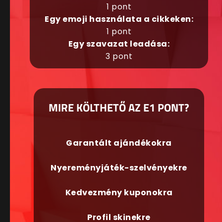
1 pont
Egy emoji használata a cikkeken:
1 pont
Egy szavazat leadása:
3 pont
MIRE KÖLTHETŐ AZ E1 PONT?
Garantált ajándékokra
Nyereményjáték-szelvényekre
Kedvezmény kuponokra
Profil skinekre