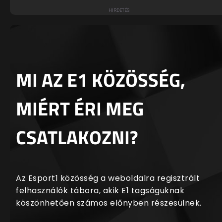
MI AZ E1 KÖZÖSSÉG,
MIÉRT ÉRI MEG
CSATLAKOZNI?
Az Esport1 közösség a weboldalra regisztrált
felhasználók tábora, akik E1 tagságuknak
köszönhetően számos előnyben részesülnek.