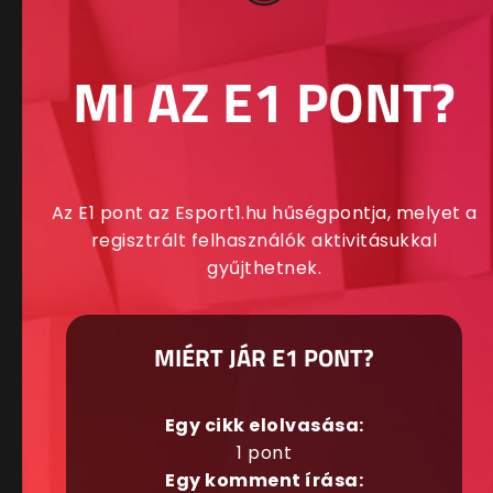
MI AZ E1 PONT?
Az E1 pont az Esport1.hu hűségpontja, melyet a
regisztrált felhasználók aktivitásukkal
gyűjthetnek.
MIÉRT JÁR E1 PONT?
Egy cikk elolvasása:
1 pont
Egy komment írása: