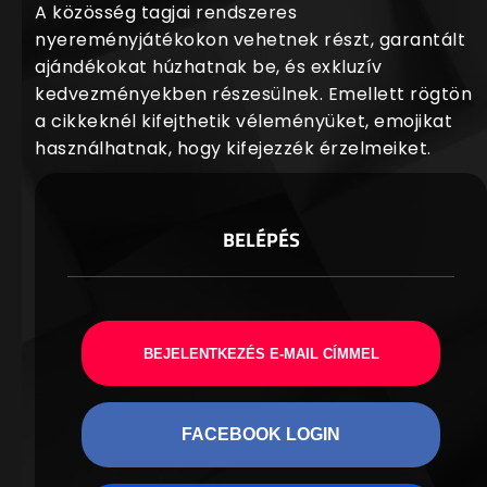
A közösség tagjai rendszeres
nyereményjátékokon vehetnek részt, garantált
ajándékokat húzhatnak be, és exkluzív
kedvezményekben részesülnek. Emellett rögtön
a cikkeknél kifejthetik véleményüket, emojikat
használhatnak, hogy kifejezzék érzelmeiket.
BELÉPÉS
BEJELENTKEZÉS E-MAIL CÍMMEL
FACEBOOK LOGIN