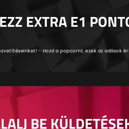
EZZ EXTRA E1 PONT
zvetítéseinket! - Hozd a popcornt, ezek az adások é
LALJ BE KÜLDETÉSE