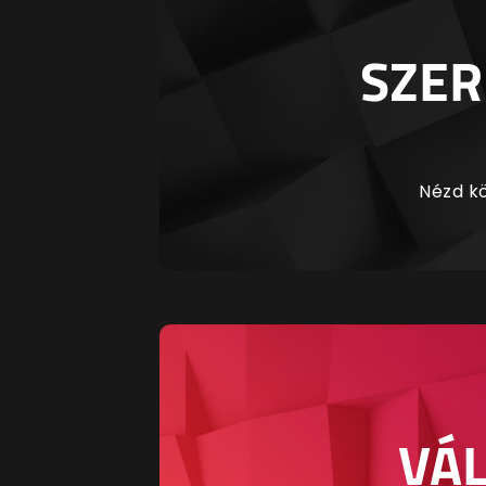
SZER
Nézd kö
VÁL