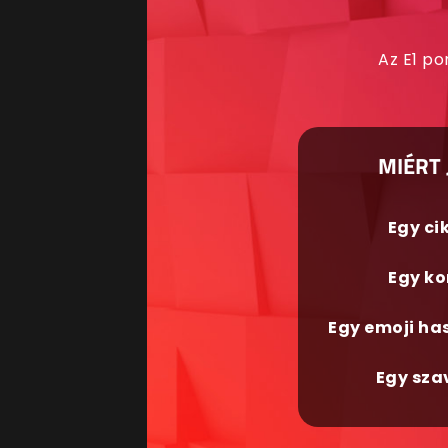
Az E1 po
MIÉRT 
Egy ci
Egy ko
Egy emoji ha
Egy sza