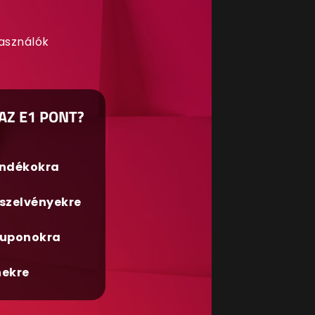
használók
AZ E1 PONT?
ándékokra
szelvényekre
uponokra
nekre