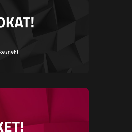
OKAT!
rkeznek!
KET!