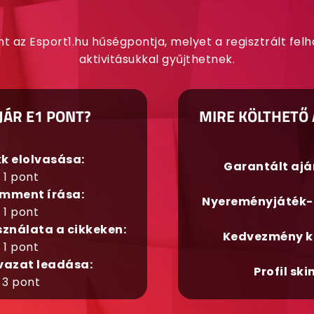
nt az Esport1.hu hűségpontja, melyet a regisztrált fel
aktivitásukkal gyűjthetnek.
JÁR E1 PONT?
MIRE KÖLTHETŐ 
kk elolvasása:
Garantált aj
1 pont
mment írása:
Nyereményjáték-
1 pont
sználata a cikkeken:
Kedvezmény k
1 pont
vazat leadása:
Profil ski
3 pont