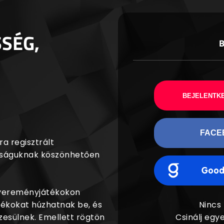
SSÉG,
BEJELENTKE
FACE
a regisztrált
agságuknak köszönhetően
nyereményjátékokon
dékokat húzhatnak be, és
Nincs
esülnek. Emellett rögtön
Csinálj egye