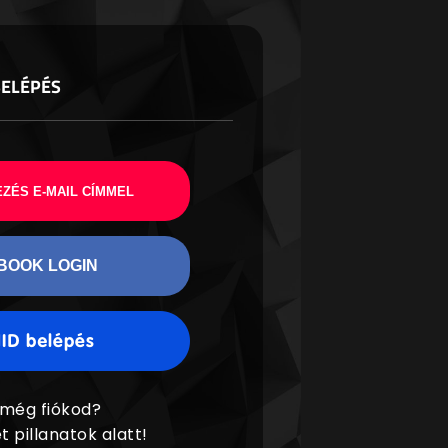
BELÉPÉS
ZÉS E-MAIL CÍMMEL
BOOK LOGIN
 még fiókod?
t pillanatok alatt!