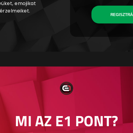
yüket, emojikat
 érzelmeiket.
REGISZTRÁ
MI AZ E1 PONT?