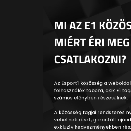
MI AZ E1 KÖZÖ
MIÉRT ÉRI MEG
CSATLAKOZNI?
Az Esport1 közösség a weboldalr
felhasználók tábora, akik E1 t
számos előnyben részesülnek.
A közösség tagjai rendszeres 
vehetnek részt, garantált aján
exkluzív kedvezményekben rész