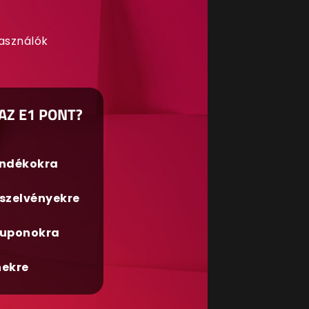
használók
AZ E1 PONT?
ándékokra
szelvényekre
uponokra
nekre