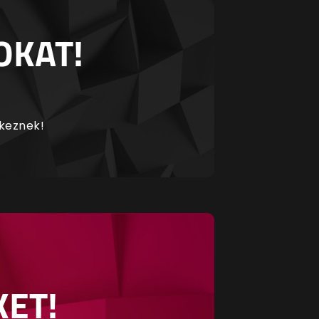
OKAT!
rkeznek!
KET!