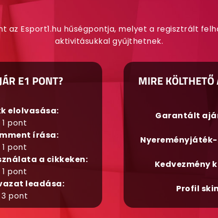
nt az Esport1.hu hűségpontja, melyet a regisztrált fel
aktivitásukkal gyűjthetnek.
JÁR E1 PONT?
MIRE KÖLTHETŐ 
kk elolvasása:
Garantált aj
1 pont
mment írása:
Nyereményjáték-
1 pont
sználata a cikkeken:
Kedvezmény k
1 pont
vazat leadása:
Profil ski
3 pont