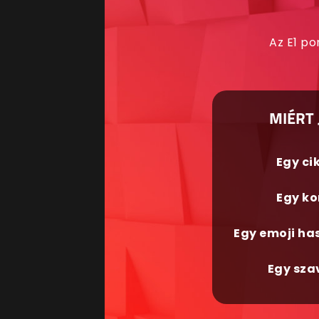
Az E1 po
MIÉRT 
Egy ci
Egy ko
Egy emoji ha
Egy sza