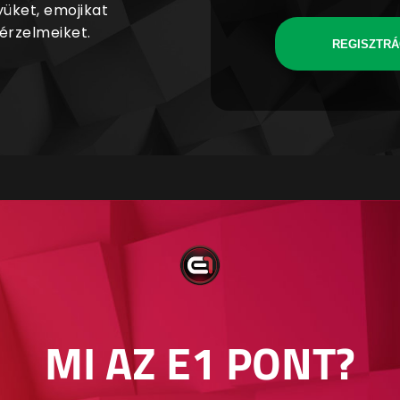
yüket, emojikat
 érzelmeiket.
REGISZTRÁ
MI AZ E1 PONT?