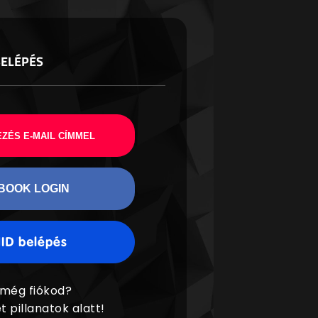
BELÉPÉS
ZÉS E-MAIL CÍMMEL
BOOK LOGIN
 még fiókod?
t pillanatok alatt!