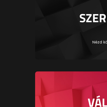
SZER
Nézd kö
VÁL