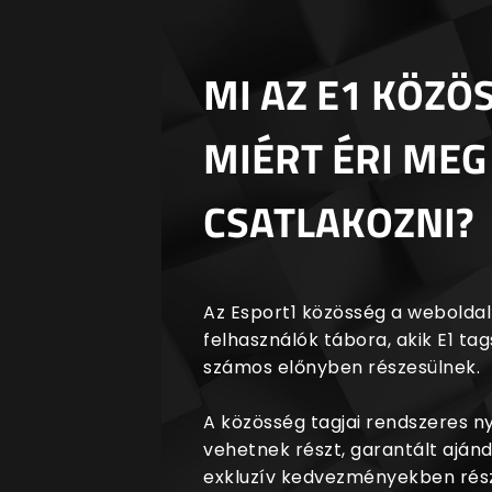
MI AZ E1 KÖZÖ
MIÉRT ÉRI MEG
CSATLAKOZNI?
Az Esport1 közösség a weboldalr
felhasználók tábora, akik E1 t
számos előnyben részesülnek.
A közösség tagjai rendszeres 
vehetnek részt, garantált aján
exkluzív kedvezményekben rész