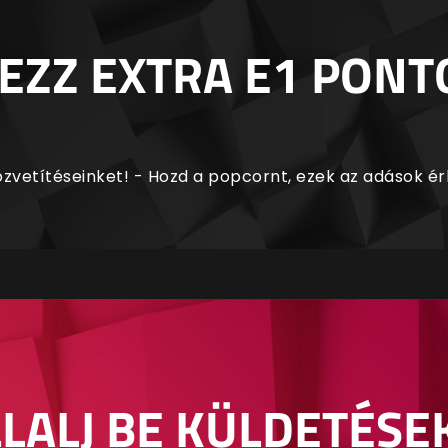
EZZ EXTRA E1 PONT
zvetítéseinket! - Hozd a popcornt, ezek az adások é
LALJ BE KÜLDETÉSE