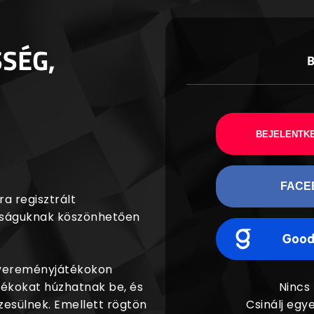
SSÉG,
BEJELENTKE
FACE
a regisztrált
agságuknak köszönhetően
nyereményjátékokon
dékokat húzhatnak be, és
Nincs
esülnek. Emellett rögtön
Csinálj egye