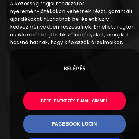
A közösség tagjai rendszeres
nyereményjátékokon vehetnek részt, garantált
ajándékokat húzhatnak be, és exkluzív
kedvezményekben részesülnek. Emellett rögtön
a cikkeknél kifejthetik véleményüket, emojikat
használhatnak, hogy kifejezzék érzelmeiket.
BELÉPÉS
BEJELENTKEZÉS E-MAIL CÍMMEL
FACEBOOK LOGIN