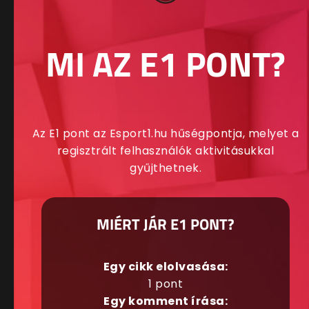
MI AZ E1 PONT?
Az E1 pont az Esport1.hu hűségpontja, melyet a
regisztrált felhasználók aktivitásukkal
gyűjthetnek.
MIÉRT JÁR E1 PONT?
Egy cikk elolvasása:
1 pont
Egy komment írása: