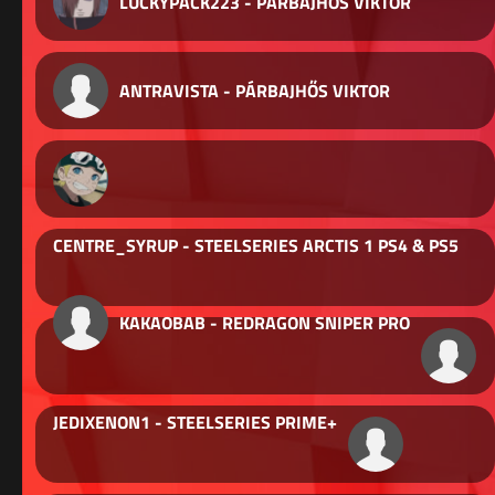
LUCKYPACK223 - PÁRBAJHŐS VIKTOR
ANTRAVISTA - PÁRBAJHŐS VIKTOR
CENTRE_SYRUP - STEELSERIES ARCTIS 1 PS4 & PS5
KAKAOBAB - REDRAGON SNIPER PRO
JEDIXENON1 - STEELSERIES PRIME+