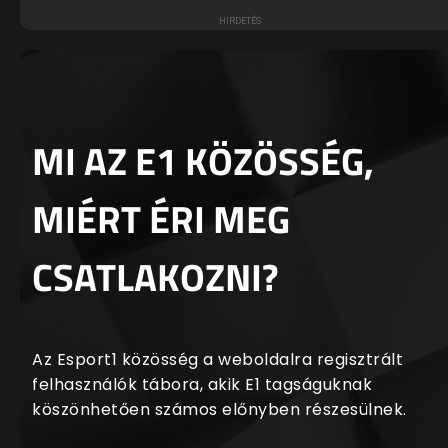
MI AZ E1 KÖZÖSSÉG,
MIÉRT ÉRI MEG
CSATLAKOZNI?
Az Esport1 közösség a weboldalra regisztrált
felhasználók tábora, akik E1 tagságuknak
köszönhetően számos előnyben részesülnek.