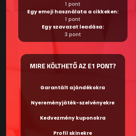
1 pont
Egy emoji használata a cikkeken:
1 pont
Egy szavazat leadása:
3 pont
MIRE KÖLTHETŐ AZ E1 PONT?
Garantált ajándékokra
Nyereményjáték-szelvényekre
Kedvezmény kuponokra
Profil skinekre