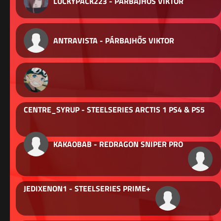
LUCKYPACK223 - PÁRBAJHŐS VIKTOR
ANTRAVISTA - PÁRBAJHŐS VIKTOR
CENTRE_SYRUP - STEELSERIES ARCTIS 1 PS4 & PS5
KAKAOBAB - REDRAGON SNIPER PRO
JEDIXENON1 - STEELSERIES PRIME+