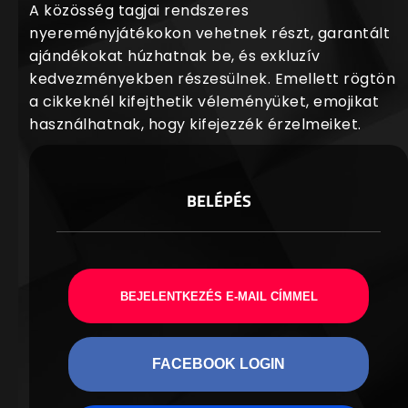
A közösség tagjai rendszeres
nyereményjátékokon vehetnek részt, garantált
ajándékokat húzhatnak be, és exkluzív
kedvezményekben részesülnek. Emellett rögtön
a cikkeknél kifejthetik véleményüket, emojikat
használhatnak, hogy kifejezzék érzelmeiket.
BELÉPÉS
BEJELENTKEZÉS E-MAIL CÍMMEL
FACEBOOK LOGIN