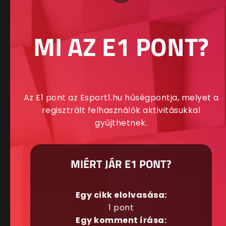
MI AZ E1 PONT?
Az E1 pont az Esport1.hu hűségpontja, melyet a
regisztrált felhasználók aktivitásukkal
gyűjthetnek.
MIÉRT JÁR E1 PONT?
Egy cikk elolvasása:
1 pont
Egy komment írása: