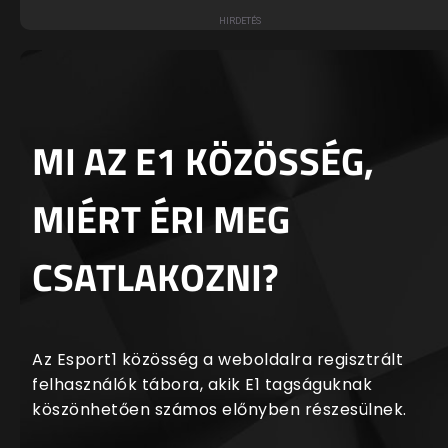
MI AZ E1 KÖZÖSSÉG,
MIÉRT ÉRI MEG
CSATLAKOZNI?
Az Esport1 közösség a weboldalra regisztrált
felhasználók tábora, akik E1 tagságuknak
köszönhetően számos előnyben részesülnek.