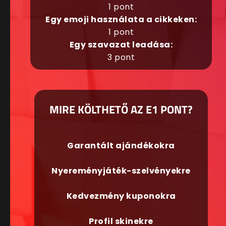
1 pont
Egy emoji használata a cikkeken:
1 pont
Egy szavazat leadása:
3 pont
MIRE KÖLTHETŐ AZ E1 PONT?
Garantált ajándékokra
Nyereményjáték-szelvényekre
Kedvezmény kuponokra
Profil skinekre