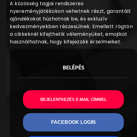
A közösség tagjai rendszeres
nyereményjátékokon vehetnek részt, garantált
ajándékokat húzhatnak be, és exkluzív
kedvezményekben részesülnek. Emellett rögtön
a cikkeknél kifejthetik véleményüket, emojikat
használhatnak, hogy kifejezzék érzelmeiket.
BELÉPÉS
BEJELENTKEZÉS E-MAIL CÍMMEL
FACEBOOK LOGIN