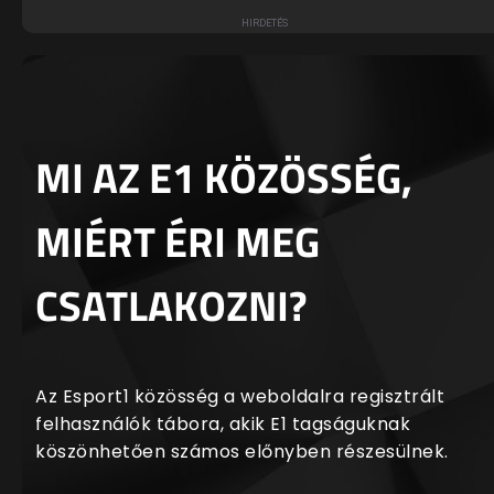
MI AZ E1 KÖZÖSSÉG,
MIÉRT ÉRI MEG
CSATLAKOZNI?
Az Esport1 közösség a weboldalra regisztrált
felhasználók tábora, akik E1 tagságuknak
köszönhetően számos előnyben részesülnek.