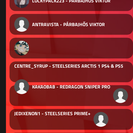
LUCKYPACK223 - PÁRBAJHŐS VIKTOR
ANTRAVISTA - PÁRBAJHŐS VIKTOR
CENTRE_SYRUP - STEELSERIES ARCTIS 1 PS4 & PS5
KAKAOBAB - REDRAGON SNIPER PRO
JEDIXENON1 - STEELSERIES PRIME+