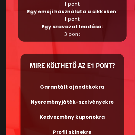
1 pont
Egy emoji használata a cikkeken:
1 pont
Egy szavazat leadása:
3 pont
MIRE KÖLTHETŐ AZ E1 PONT?
Garantált ajándékokra
Nyereményjáték-szelvényekre
Kedvezmény kuponokra
Profil skinekre