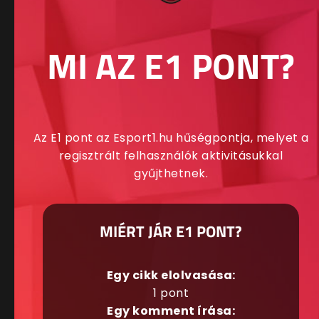
MI AZ E1 PONT?
Az E1 pont az Esport1.hu hűségpontja, melyet a
regisztrált felhasználók aktivitásukkal
gyűjthetnek.
MIÉRT JÁR E1 PONT?
Egy cikk elolvasása:
1 pont
Egy komment írása: