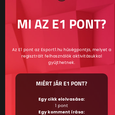
MI AZ E1 PONT?
Az E1 pont az Esport1.hu hűségpontja, melyet a
regisztrált felhasználók aktivitásukkal
gyűjthetnek.
MIÉRT JÁR E1 PONT?
Egy cikk elolvasása:
1 pont
Egy komment írása: