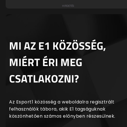
MI AZ E1 KÖZÖSSÉG,
MIÉRT ÉRI MEG
CSATLAKOZNI?
Az Esport1 közösség a weboldalra regisztrált
felhasználók tábora, akik E1 tagságuknak
köszönhetően számos előnyben részesülnek.