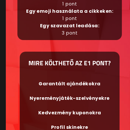
1 pont
Egy emoji használata a cikkeken:
1 pont
Egy szavazat leadása:
3 pont
MIRE KÖLTHETŐ AZ E1 PONT?
Garantált ajándékokra
Nyereményjáték-szelvényekre
Kedvezmény kuponokra
Profil skinekre