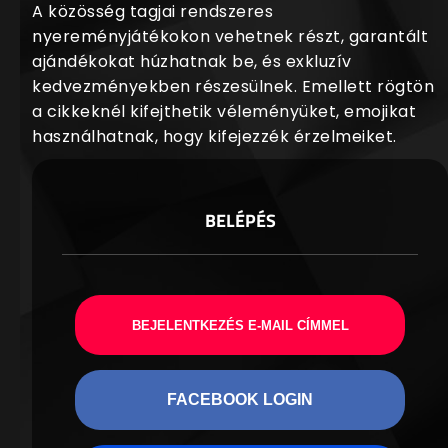
A közösség tagjai rendszeres
nyereményjátékokon vehetnek részt, garantált
ajándékokat húzhatnak be, és exkluzív
kedvezményekben részesülnek. Emellett rögtön
a cikkeknél kifejthetik véleményüket, emojikat
használhatnak, hogy kifejezzék érzelmeiket.
BELÉPÉS
BEJELENTKEZÉS E-MAIL CÍMMEL
FACEBOOK LOGIN