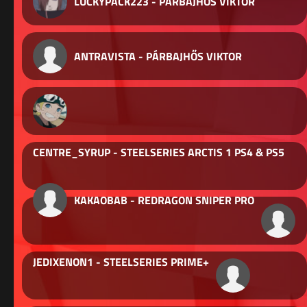
LUCKYPACK223 - PÁRBAJHŐS VIKTOR
ANTRAVISTA - PÁRBAJHŐS VIKTOR
CENTRE_SYRUP - STEELSERIES ARCTIS 1 PS4 & PS5
KAKAOBAB - REDRAGON SNIPER PRO
JEDIXENON1 - STEELSERIES PRIME+