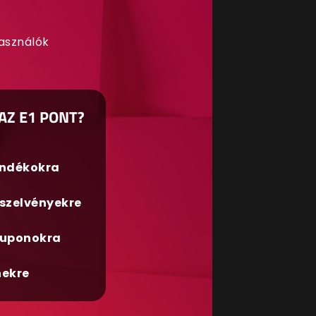
használók
AZ E1 PONT?
ándékokra
szelvényekre
uponokra
nekre