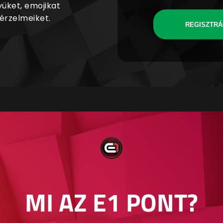
yüket, emojikat
 érzelmeiket.
REGISZTRÁ
MI AZ E1 PONT?