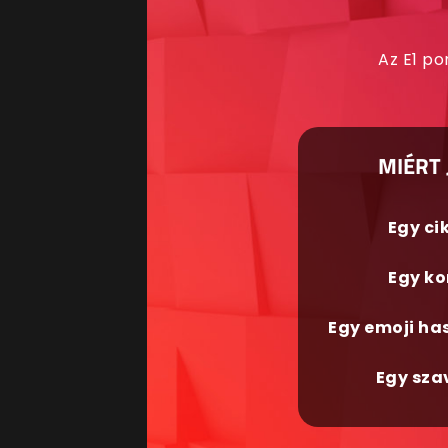
Az E1 po
MIÉRT 
Egy ci
Egy ko
Egy emoji ha
Egy sza