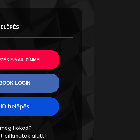
BELÉPÉS
ZÉS E-MAIL CÍMMEL
BOOK LOGIN
 még fiókod?
t pillanatok alatt!