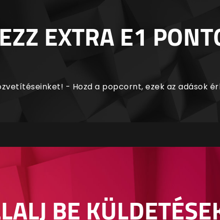
EZZ EXTRA E1 PONT
zvetítéseinket! - Hozd a popcornt, ezek az adások é
LALJ BE KÜLDETÉSE