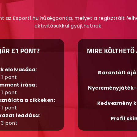
nt az Esport1.hu hűségpontja, melyet a regisztrált fel
aktivitásukkal gyűjthetnek.
JÁR E1 PONT?
MIRE KÖLTHETŐ 
kk elolvasása:
Garantált aj
1 pont
mment írása:
Nyereményjáték-
1 pont
sználata a cikkeken:
Kedvezmény k
1 pont
vazat leadása:
Profil ski
3 pont