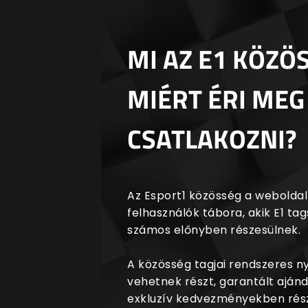
MI AZ E1 KÖZÖ
MIÉRT ÉRI MEG
CSATLAKOZNI?
Az Esport1 közösség a weboldalr
felhasználók tábora, akik E1 t
számos előnyben részesülnek.
A közösség tagjai rendszeres 
vehetnek részt, garantált aján
exkluzív kedvezményekben rész