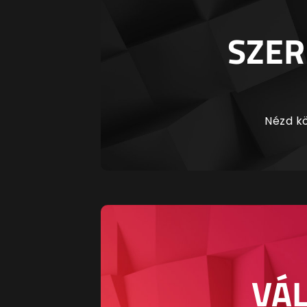
SZER
Nézd kö
VÁL