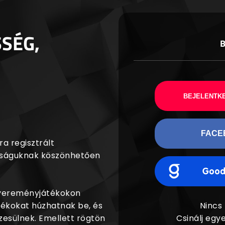
SSÉG,
BEJELENTKE
FACE
a regisztrált
agságuknak köszönhetően
nyereményjátékokon
dékokat húzhatnak be, és
Nincs
esülnek. Emellett rögtön
Csinálj egye