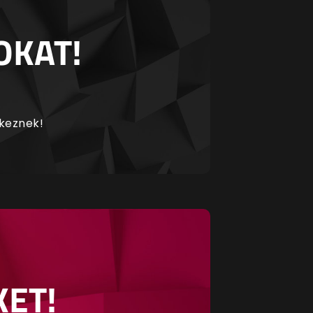
OKAT!
rkeznek!
KET!