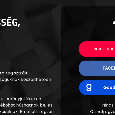
SSÉG,
BEJELENTKE
FACE
a regisztrált
agságuknak köszönhetően
nyereményjátékokon
dékokat húzhatnak be, és
Nincs
esülnek. Emellett rögtön
Csinálj egye