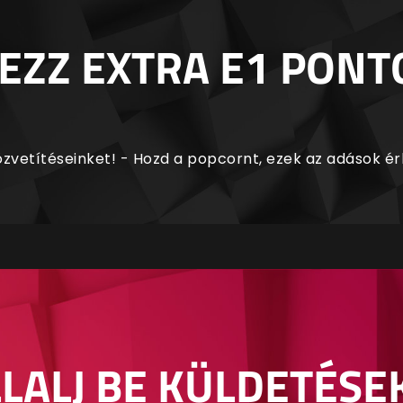
EZZ EXTRA E1 PONT
zvetítéseinket! - Hozd a popcornt, ezek az adások é
LALJ BE KÜLDETÉSE