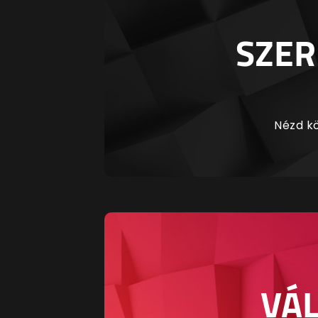
SZER
Nézd kö
VÁL