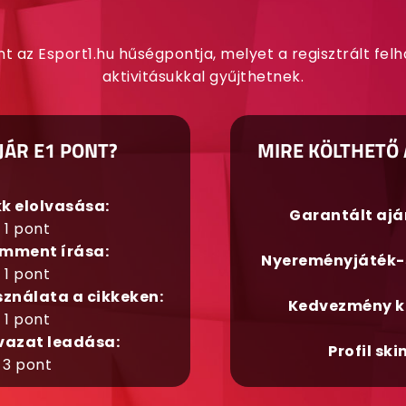
nt az Esport1.hu hűségpontja, melyet a regisztrált fel
aktivitásukkal gyűjthetnek.
JÁR E1 PONT?
MIRE KÖLTHETŐ 
kk elolvasása:
Garantált aj
1 pont
mment írása:
Nyereményjáték-
1 pont
sználata a cikkeken:
Kedvezmény k
1 pont
vazat leadása:
Profil ski
3 pont