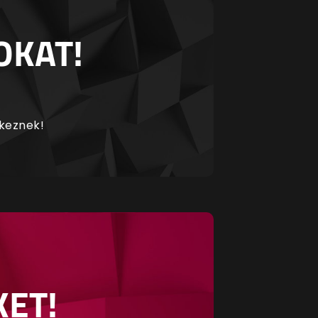
OKAT!
rkeznek!
KET!