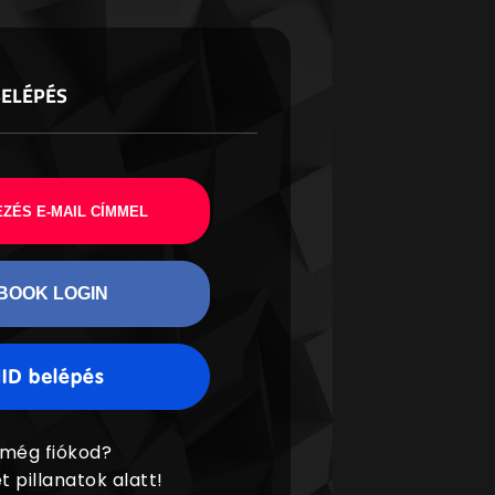
BELÉPÉS
ZÉS E-MAIL CÍMMEL
BOOK LOGIN
 még fiókod?
t pillanatok alatt!