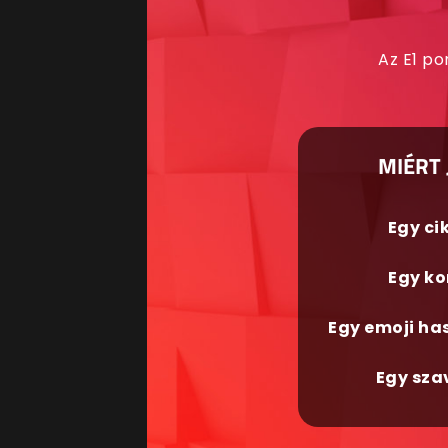
Az E1 po
MIÉRT 
Egy ci
Egy ko
Egy emoji ha
Egy sza