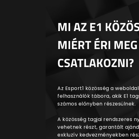
MI AZ E1 KÖZÖ
MIÉRT ÉRI MEG
CSATLAKOZNI?
Az Esport1 közösség a weboldalr
felhasználók tábora, akik E1 t
számos előnyben részesülnek.
A közösség tagjai rendszeres 
vehetnek részt, garantált aján
exkluzív kedvezményekben rész