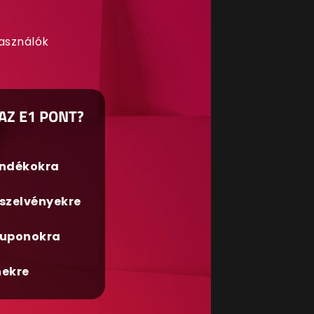
használók
AZ E1 PONT?
ándékokra
szelvényekre
uponokra
nekre