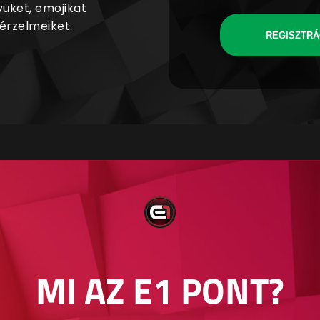
yüket, emojikat
 érzelmeiket.
REGISZTRÁ
MI AZ E1 PONT?