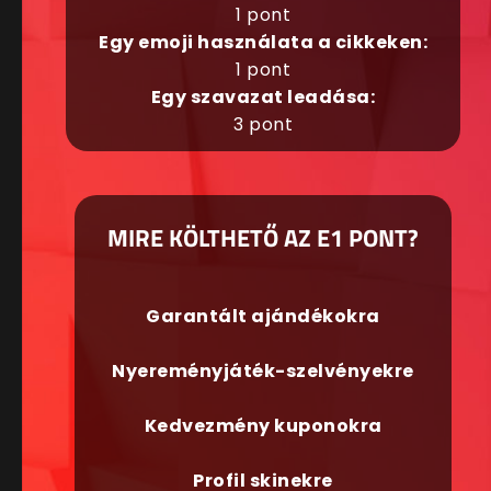
1 pont
Egy emoji használata a cikkeken:
1 pont
Egy szavazat leadása:
3 pont
MIRE KÖLTHETŐ AZ E1 PONT?
Garantált ajándékokra
Nyereményjáték-szelvényekre
Kedvezmény kuponokra
Profil skinekre