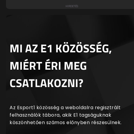
MI AZ E1 KÖZÖSSÉG,
MIÉRT ÉRI MEG
CSATLAKOZNI?
Az Esport1 közösség a weboldalra regisztrált
felhasználók tábora, akik E1 tagságuknak
köszönhetően számos előnyben részesülnek.