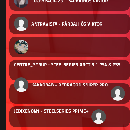
LUCKYPACK223 - PÁRBAJHŐS VIKTOR
ANTRAVISTA - PÁRBAJHŐS VIKTOR
CENTRE_SYRUP - STEELSERIES ARCTIS 1 PS4 & PS5
KAKAOBAB - REDRAGON SNIPER PRO
JEDIXENON1 - STEELSERIES PRIME+