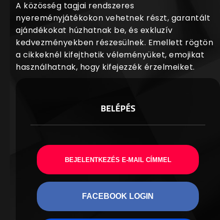
A közösség tagjai rendszeres
nyereményjátékokon vehetnek részt, garantált
ajándékokat húzhatnak be, és exkluzív
kedvezményekben részesülnek. Emellett rögtön
a cikkeknél kifejthetik véleményüket, emojikat
használhatnak, hogy kifejezzék érzelmeiket.
BELÉPÉS
BEJELENTKEZÉS E-MAIL CÍMMEL
FACEBOOK LOGIN