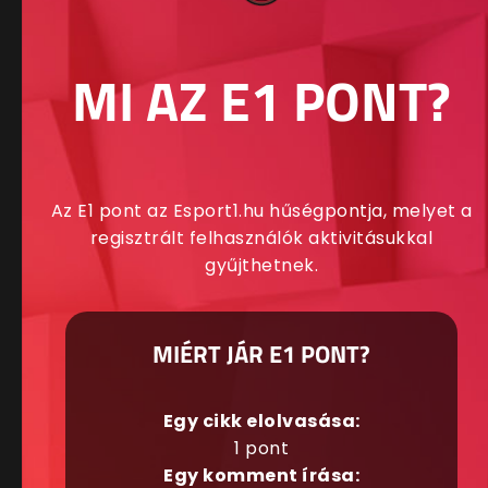
MI AZ E1 PONT?
Az E1 pont az Esport1.hu hűségpontja, melyet a
regisztrált felhasználók aktivitásukkal
gyűjthetnek.
MIÉRT JÁR E1 PONT?
Egy cikk elolvasása:
1 pont
Egy komment írása: