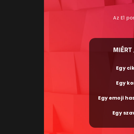
Az E1 po
MIÉRT 
Egy ci
Egy ko
Egy emoji ha
Egy sza