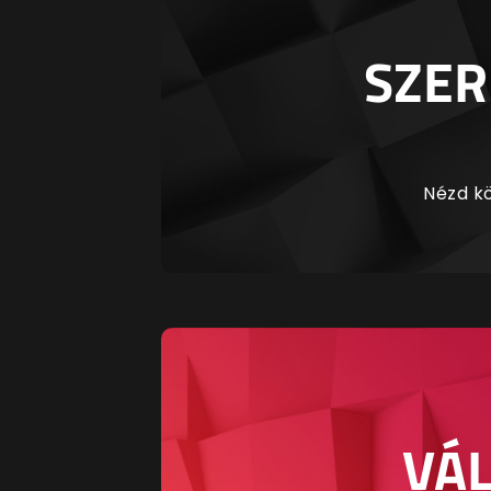
SZER
Nézd kö
VÁL