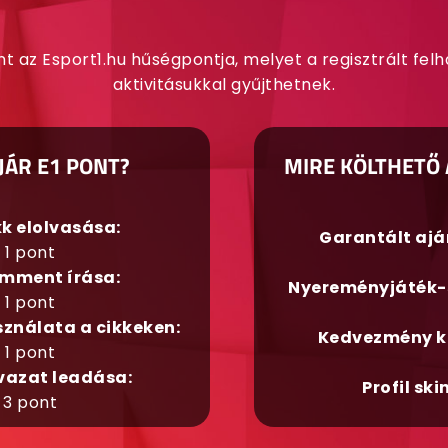
nt az Esport1.hu hűségpontja, melyet a regisztrált fel
aktivitásukkal gyűjthetnek.
JÁR E1 PONT?
MIRE KÖLTHETŐ 
kk elolvasása:
Garantált aj
1 pont
mment írása:
Nyereményjáték-
1 pont
sználata a cikkeken:
Kedvezmény k
1 pont
vazat leadása:
Profil ski
3 pont