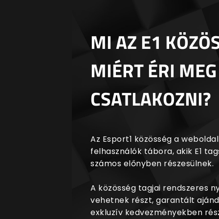
MI AZ E1 KÖZÖ
MIÉRT ÉRI MEG
CSATLAKOZNI?
Az Esport1 közösség a weboldalr
felhasználók tábora, akik E1 t
számos előnyben részesülnek.
A közösség tagjai rendszeres 
vehetnek részt, garantált aján
exkluzív kedvezményekben rész