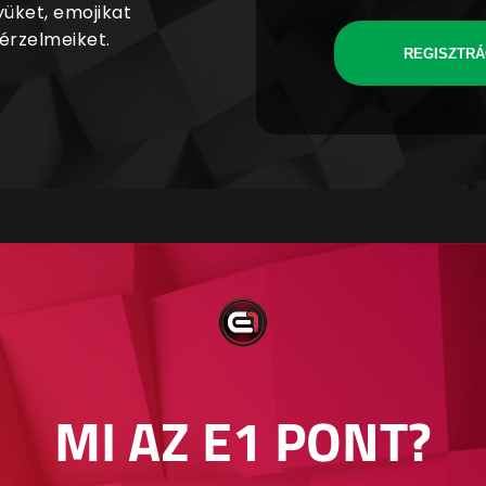
yüket, emojikat
 érzelmeiket.
REGISZTRÁ
MI AZ E1 PONT?