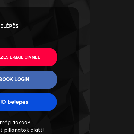
BELÉPÉS
ZÉS E-MAIL CÍMMEL
BOOK LOGIN
 még fiókod?
t pillanatok alatt!