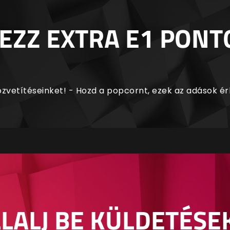
EZZ EXTRA E1 PONT
zvetítéseinket! - Hozd a popcornt, ezek az adások é
LALJ BE KÜLDETÉSE