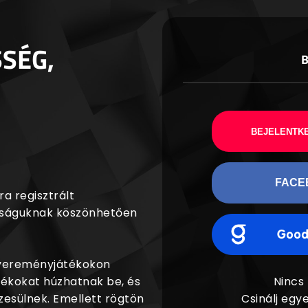
SSÉG,
BEJELENTKE
FACE
a regisztrált
agságuknak köszönhetően
nyereményjátékokon
dékokat húzhatnak be, és
Nincs
esülnek. Emellett rögtön
Csinálj egye