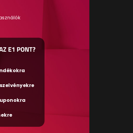
használók
AZ E1 PONT?
ándékokra
szelvényekre
uponokra
nekre