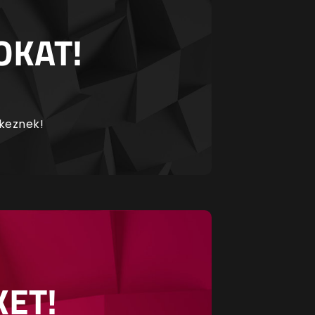
OKAT!
rkeznek!
KET!