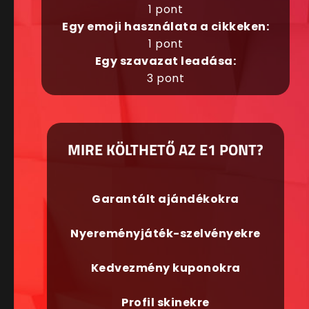
1 pont
Egy emoji használata a cikkeken:
1 pont
Egy szavazat leadása:
3 pont
MIRE KÖLTHETŐ AZ E1 PONT?
Garantált ajándékokra
Nyereményjáték-szelvényekre
Kedvezmény kuponokra
Profil skinekre