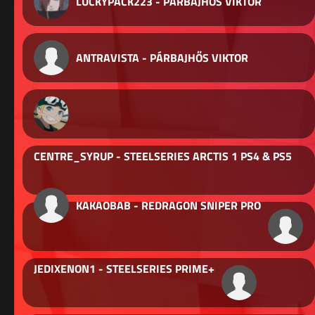
LUCKYPACK223 - PÁRBAJHŐS VIKTOR
ANTRAVISTA - PÁRBAJHŐS VIKTOR
CENTRE_SYRUP - STEELSERIES ARCTIS 1 PS4 & PS5
KAKAOBAB - REDRAGON SNIPER PRO
JEDIXENON1 - STEELSERIES PRIME+