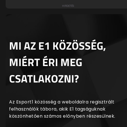
MI AZ E1 KÖZÖSSÉG,
MIÉRT ÉRI MEG
CSATLAKOZNI?
Az Esport1 közösség a weboldalra regisztrált
felhasználók tábora, akik E1 tagságuknak
köszönhetően számos előnyben részesülnek.