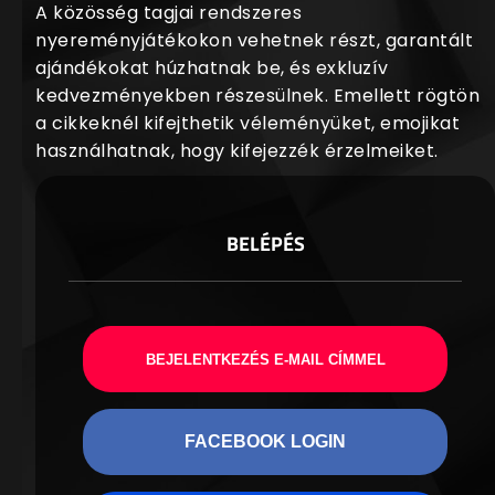
A közösség tagjai rendszeres
nyereményjátékokon vehetnek részt, garantált
ajándékokat húzhatnak be, és exkluzív
kedvezményekben részesülnek. Emellett rögtön
a cikkeknél kifejthetik véleményüket, emojikat
használhatnak, hogy kifejezzék érzelmeiket.
BELÉPÉS
BEJELENTKEZÉS E-MAIL CÍMMEL
FACEBOOK LOGIN