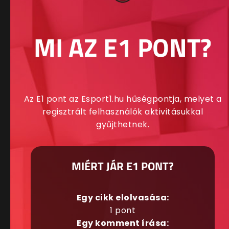
MI AZ E1 PONT?
Az E1 pont az Esport1.hu hűségpontja, melyet a
regisztrált felhasználók aktivitásukkal
gyűjthetnek.
MIÉRT JÁR E1 PONT?
Egy cikk elolvasása:
1 pont
Egy komment írása: