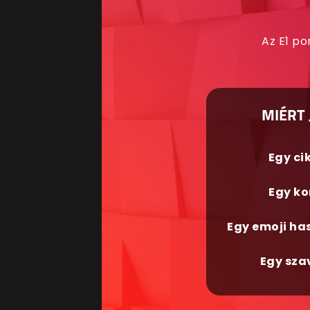
Az E1 po
MIÉRT 
Egy ci
Egy ko
Egy emoji ha
Egy sza