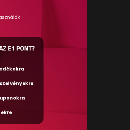
használók
AZ E1 PONT?
ándékokra
szelvényekre
uponokra
nekre