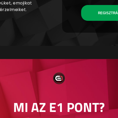
yüket, emojikat
 érzelmeiket.
REGISZTRÁ
MI AZ E1 PONT?