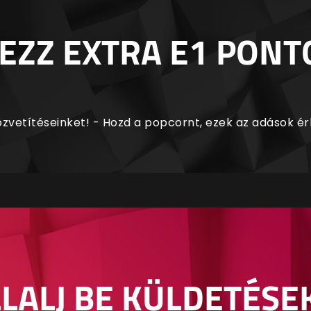
EZZ EXTRA E1 PONT
zvetítéseinket! - Hozd a popcornt, ezek az adások é
LALJ BE KÜLDETÉSE