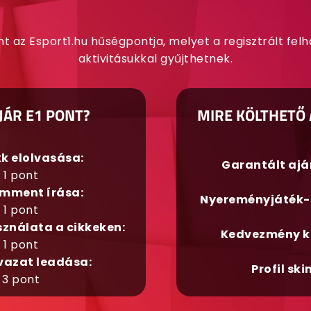
nt az Esport1.hu hűségpontja, melyet a regisztrált fel
aktivitásukkal gyűjthetnek.
JÁR E1 PONT?
MIRE KÖLTHETŐ 
kk elolvasása:
Garantált aj
1 pont
mment írása:
Nyereményjáték-
1 pont
sználata a cikkeken:
Kedvezmény k
1 pont
vazat leadása:
Profil ski
3 pont