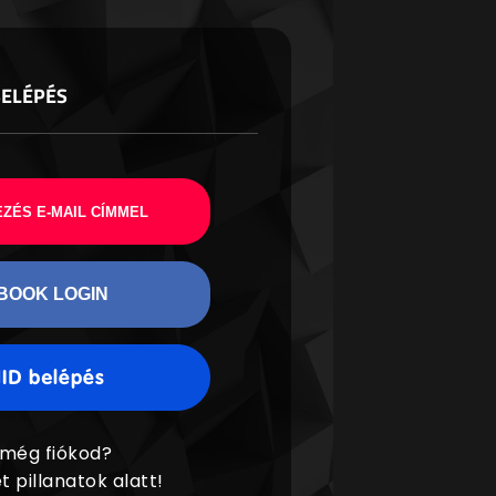
BELÉPÉS
ZÉS E-MAIL CÍMMEL
BOOK LOGIN
 még fiókod?
t pillanatok alatt!