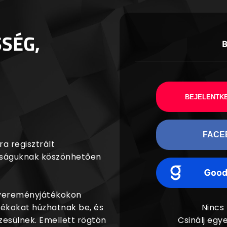
SSÉG,
BEJELENTKE
FACE
a regisztrált
agságuknak köszönhetően
nyereményjátékokon
dékokat húzhatnak be, és
Nincs
esülnek. Emellett rögtön
Csinálj egye