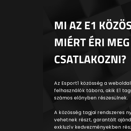
MI AZ E1 KÖZÖ
MIÉRT ÉRI MEG
CSATLAKOZNI?
Az Esport1 közösség a weboldalr
felhasználók tábora, akik E1 t
számos előnyben részesülnek.
A közösség tagjai rendszeres 
vehetnek részt, garantált aján
exkluzív kedvezményekben rész