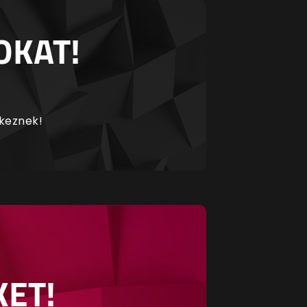
OKAT!
rkeznek!
KET!