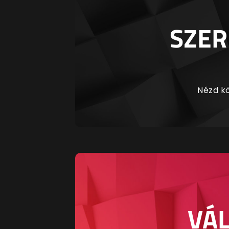
SZER
Nézd kö
VÁL