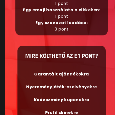
1 pont
Egy emoji használata a cikkeken:
1 pont
Egy szavazat leadása:
3 pont
MIRE KÖLTHETŐ AZ E1 PONT?
Garantált ajándékokra
Nyereményjáték-szelvényekre
Kedvezmény kuponokra
Profil skinekre