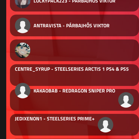
LUCKYPACK223 - PÁRBAJHŐS VIKTOR
ANTRAVISTA - PÁRBAJHŐS VIKTOR
CENTRE_SYRUP - STEELSERIES ARCTIS 1 PS4 & PS5
KAKAOBAB - REDRAGON SNIPER PRO
JEDIXENON1 - STEELSERIES PRIME+