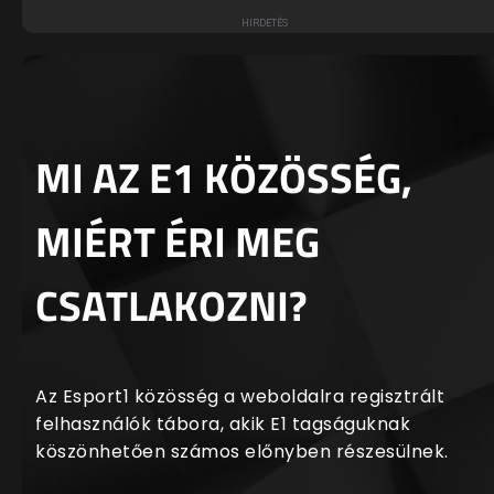
MI AZ E1 KÖZÖSSÉG,
MIÉRT ÉRI MEG
CSATLAKOZNI?
Az Esport1 közösség a weboldalra regisztrált
felhasználók tábora, akik E1 tagságuknak
köszönhetően számos előnyben részesülnek.