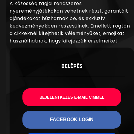
A közösség tagjai rendszeres
nyereményjátékokon vehetnek részt, garantált
ajándékokat húzhatnak be, és exkluzív
kedvezményekben részesülnek. Emellett rögtön
a cikkeknél kifejthetik véleményüket, emojikat
használhatnak, hogy kifejezzék érzelmeiket.
BELÉPÉS
BEJELENTKEZÉS E-MAIL CÍMMEL
FACEBOOK LOGIN