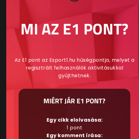
MI AZ E1 PONT?
Az E1 pont az Esport1.hu hűségpontja, melyet a
regisztrált felhasználók aktivitásukkal
gyűjthetnek.
MIÉRT JÁR E1 PONT?
Egy cikk elolvasása:
1 pont
Egy komment írása: