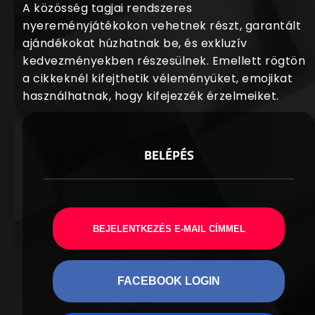
A közösség tagjai rendszeres
nyereményjátékokon vehetnek részt, garantált
ajándékokat húzhatnak be, és exkluzív
kedvezményekben részesülnek. Emellett rögtön
a cikkeknél kifejthetik véleményüket, emojikat
használhatnak, hogy kifejezzék érzelmeiket.
BELÉPÉS
BEJELENTKEZÉS E-MAIL CÍMMEL
FACEBOOK LOGIN