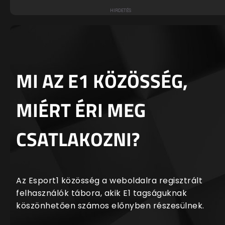
MI AZ E1 KÖZÖSSÉG,
MIÉRT ÉRI MEG
CSATLAKOZNI?
Az Esport1 közösség a weboldalra regisztrált
felhasználók tábora, akik E1 tagságuknak
köszönhetően számos előnyben részesülnek.