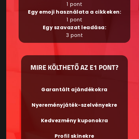
1 pont
Egy emoji használata a cikkeken:
1 pont
Egy szavazat leadása:
3 pont
MIRE KÖLTHETŐ AZ E1 PONT?
Garantált ajándékokra
Nyereményjáték-szelvényekre
Kedvezmény kuponokra
Profil skinekre