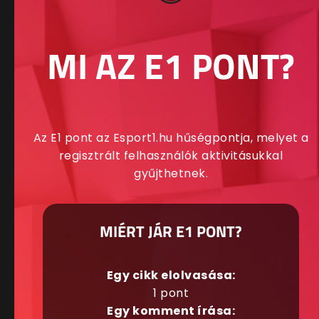
MI AZ E1 PONT?
Az E1 pont az Esport1.hu hűségpontja, melyet a
regisztrált felhasználók aktivitásukkal
gyűjthetnek.
MIÉRT JÁR E1 PONT?
Egy cikk elolvasása:
1 pont
Egy komment írása: