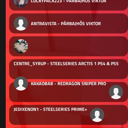
LUCKYPACK223 - PÁRBAJHŐS VIKTOR
ANTRAVISTA - PÁRBAJHŐS VIKTOR
CENTRE_SYRUP - STEELSERIES ARCTIS 1 PS4 & PS5
KAKAOBAB - REDRAGON SNIPER PRO
JEDIXENON1 - STEELSERIES PRIME+