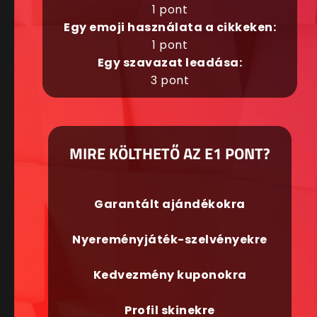
1 pont
Egy emoji használata a cikkeken:
1 pont
Egy szavazat leadása:
3 pont
MIRE KÖLTHETŐ AZ E1 PONT?
Garantált ajándékokra
Nyereményjáték-szelvényekre
Kedvezmény kuponokra
Profil skinekre