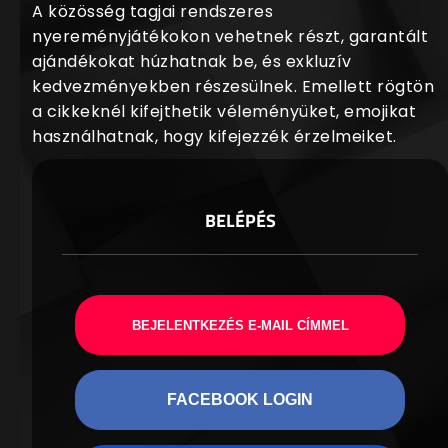
A közösség tagjai rendszeres
nyereményjátékokon vehetnek részt, garantált
ajándékokat húzhatnak be, és exkluzív
kedvezményekben részesülnek. Emellett rögtön
a cikkeknél kifejthetik véleményüket, emojikat
használhatnak, hogy kifejezzék érzelmeiket.
BELÉPÉS
BEJELENTKEZÉS E-MAIL CÍMMEL
FACEBOOK LOGIN