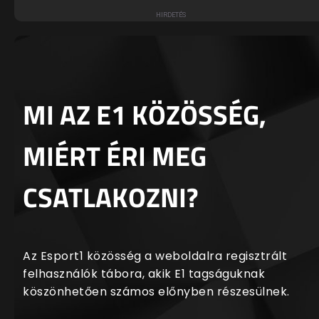
MI AZ E1 KÖZÖSSÉG,
MIÉRT ÉRI MEG
CSATLAKOZNI?
Az Esport1 közösség a weboldalra regisztrált
felhasználók tábora, akik E1 tagságuknak
köszönhetően számos előnyben részesülnek.