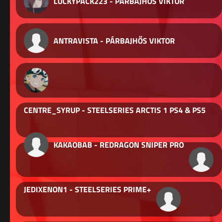
LUCKYPACK223 - PÁRBAJHŐS VIKTOR
ANTRAVISTA - PÁRBAJHŐS VIKTOR
CENTRE_SYRUP - STEELSERIES ARCTIS 1 PS4 & PS5
KAKAOBAB - REDRAGON SNIPER PRO
JEDIXENON1 - STEELSERIES PRIME+