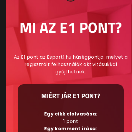
MI AZ E1 PONT?
Az E1 pont az Esport1.hu hűségpontja, melyet a
regisztrált felhasználók aktivitásukkal
gyűjthetnek.
MIÉRT JÁR E1 PONT?
Egy cikk elolvasása:
1 pont
Egy komment írása: