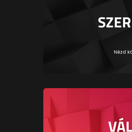
SZER
Nézd kö
VÁL