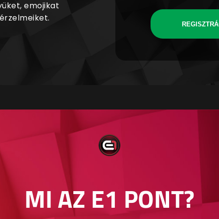
yüket, emojikat
 érzelmeiket.
REGISZTRÁ
MI AZ E1 PONT?