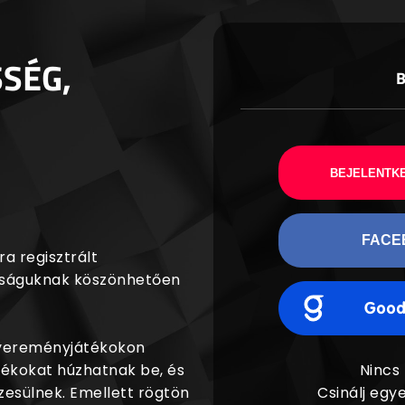
SSÉG,
BEJELENTKE
FACE
a regisztrált
agságuknak köszönhetően
nyereményjátékokon
dékokat húzhatnak be, és
Nincs
esülnek. Emellett rögtön
Csinálj egye