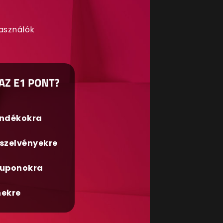
használók
AZ E1 PONT?
ándékokra
szelvényekre
uponokra
nekre