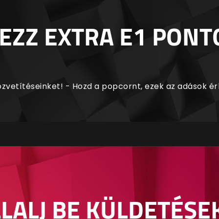
EZZ EXTRA E1 PONT
zvetítéseinket! - Hozd a popcornt, ezek az adások é
LALJ BE KÜLDETÉSE