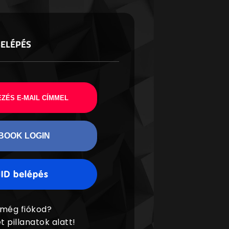
BELÉPÉS
ZÉS E-MAIL CÍMMEL
BOOK LOGIN
 még fiókod?
t pillanatok alatt!