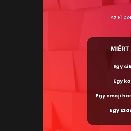
Az E1 po
MIÉRT 
Egy ci
Egy ko
Egy emoji ha
Egy sza