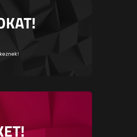
OKAT!
rkeznek!
KET!