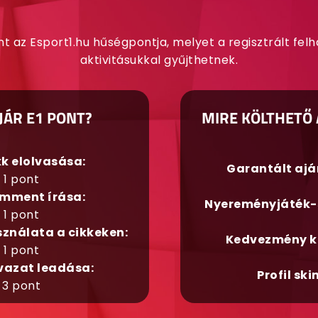
nt az Esport1.hu hűségpontja, melyet a regisztrált fel
aktivitásukkal gyűjthetnek.
JÁR E1 PONT?
MIRE KÖLTHETŐ 
kk elolvasása:
Garantált aj
1 pont
mment írása:
Nyereményjáték-
1 pont
sználata a cikkeken:
Kedvezmény k
1 pont
vazat leadása:
Profil ski
3 pont