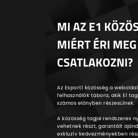
MI AZ E1 KÖZÖ
MIÉRT ÉRI MEG
CSATLAKOZNI?
Az Esport1 közösség a weboldalr
felhasználók tábora, akik E1 t
számos előnyben részesülnek.
A közösség tagjai rendszeres 
vehetnek részt, garantált aján
exkluzív kedvezményekben rész