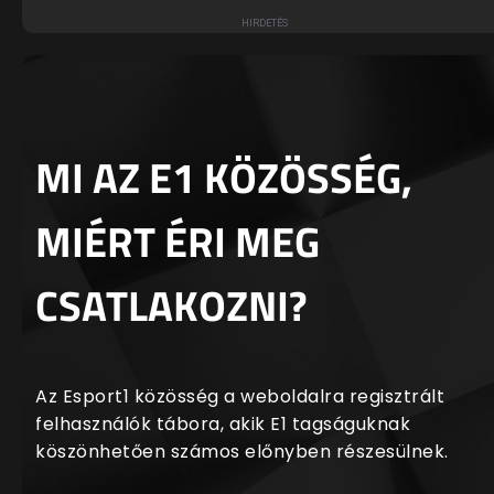
MI AZ E1 KÖZÖSSÉG,
MIÉRT ÉRI MEG
CSATLAKOZNI?
Az Esport1 közösség a weboldalra regisztrált
felhasználók tábora, akik E1 tagságuknak
köszönhetően számos előnyben részesülnek.