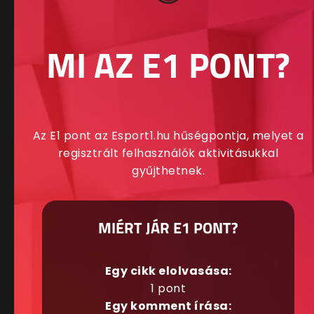
MI AZ E1 PONT?
Az E1 pont az Esport1.hu hűségpontja, melyet a
regisztrált felhasználók aktivitásukkal
gyűjthetnek.
MIÉRT JÁR E1 PONT?
Egy cikk elolvasása:
1 pont
Egy komment írása: