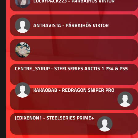
LUCKYPACK223 - PÁRBAJHŐS VIKTOR
ANTRAVISTA - PÁRBAJHŐS VIKTOR
CENTRE_SYRUP - STEELSERIES ARCTIS 1 PS4 & PS5
KAKAOBAB - REDRAGON SNIPER PRO
JEDIXENON1 - STEELSERIES PRIME+