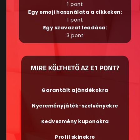
1 pont
Egy emoji használata a cikkeken:
1 pont
Egy szavazat leadása:
3 pont
MIRE KÖLTHETŐ AZ E1 PONT?
Garantált ajándékokra
Nyereményjáték-szelvényekre
Kedvezmény kuponokra
Profil skinekre