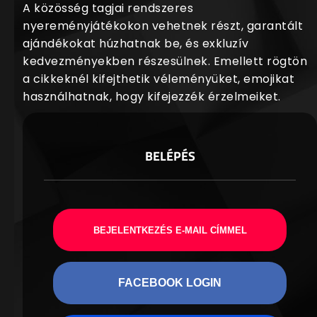
A közösség tagjai rendszeres
nyereményjátékokon vehetnek részt, garantált
ajándékokat húzhatnak be, és exkluzív
kedvezményekben részesülnek. Emellett rögtön
a cikkeknél kifejthetik véleményüket, emojikat
használhatnak, hogy kifejezzék érzelmeiket.
BELÉPÉS
BEJELENTKEZÉS E-MAIL CÍMMEL
FACEBOOK LOGIN