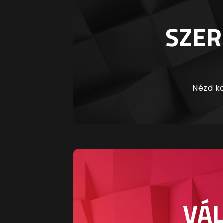
SZER
Nézd kö
VÁL