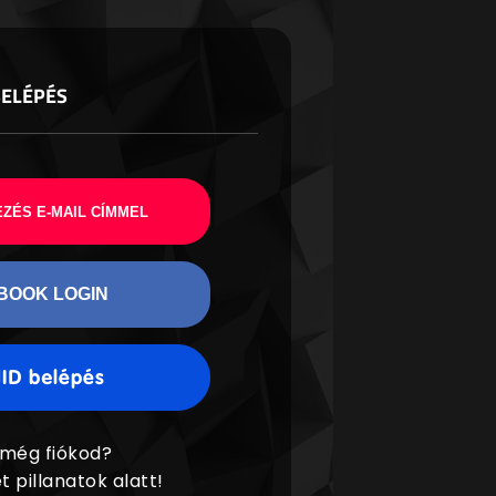
BELÉPÉS
ZÉS E-MAIL CÍMMEL
BOOK LOGIN
 még fiókod?
t pillanatok alatt!