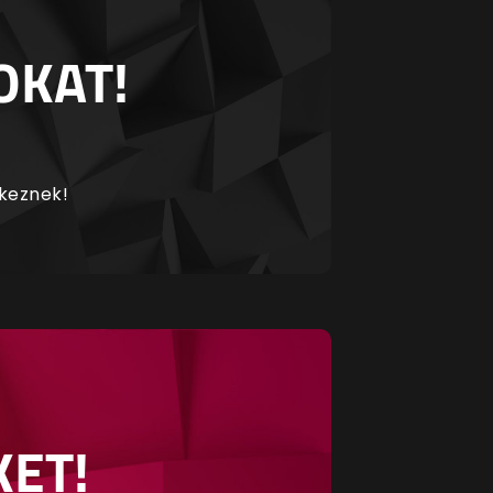
OKAT!
rkeznek!
KET!