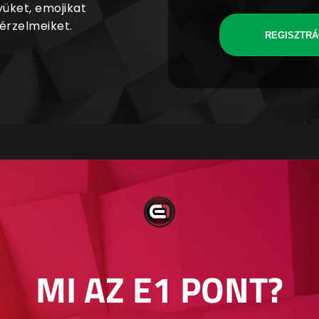
yüket, emojikat
 érzelmeiket.
REGISZTRÁ
MI AZ E1 PONT?