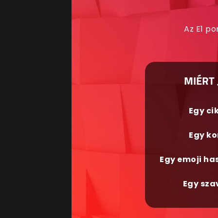
Az E1 po
MIÉRT 
Egy ci
Egy ko
Egy emoji ha
Egy sza