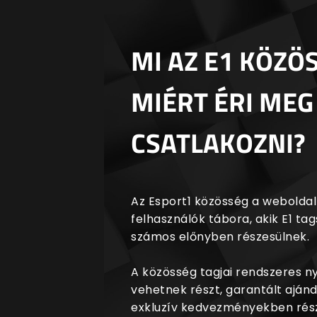
MI AZ E1 KÖZÖ
MIÉRT ÉRI MEG
CSATLAKOZNI?
Az Esport1 közösség a weboldalr
felhasználók tábora, akik E1 t
számos előnyben részesülnek.
A közösség tagjai rendszeres 
vehetnek részt, garantált aján
exkluzív kedvezményekben rész