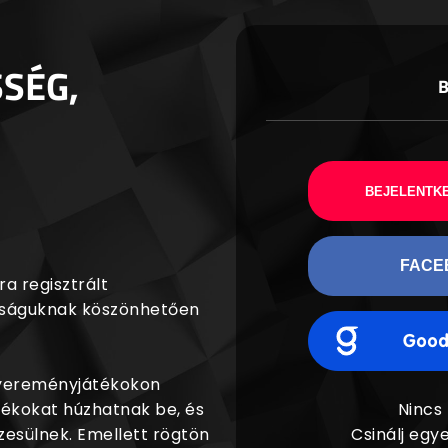
SSÉG,
BEJELENTKE
FACE
a regisztrált
agságuknak köszönhetően
nyereményjátékokon
dékokat húzhatnak be, és
Nincs
esülnek. Emellett rögtön
Csinálj egye