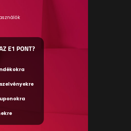
használók
AZ E1 PONT?
ándékokra
szelvényekre
uponokra
nekre