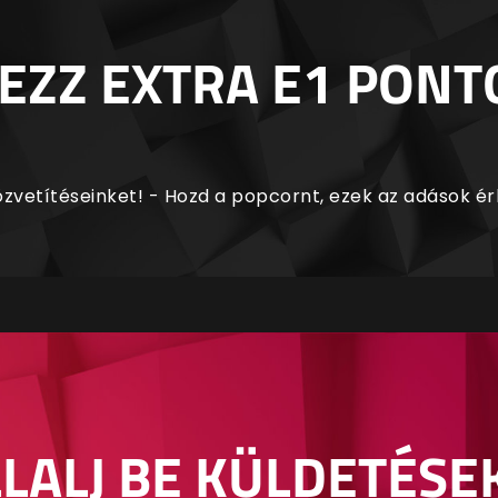
EZZ EXTRA E1 PONT
zvetítéseinket! - Hozd a popcornt, ezek az adások é
LALJ BE KÜLDETÉSE