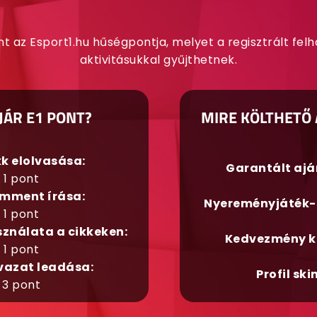
nt az Esport1.hu hűségpontja, melyet a regisztrált fel
aktivitásukkal gyűjthetnek.
JÁR E1 PONT?
MIRE KÖLTHETŐ 
kk elolvasása:
Garantált aj
1 pont
mment írása:
Nyereményjáték-
1 pont
sználata a cikkeken:
Kedvezmény k
1 pont
vazat leadása:
Profil ski
3 pont