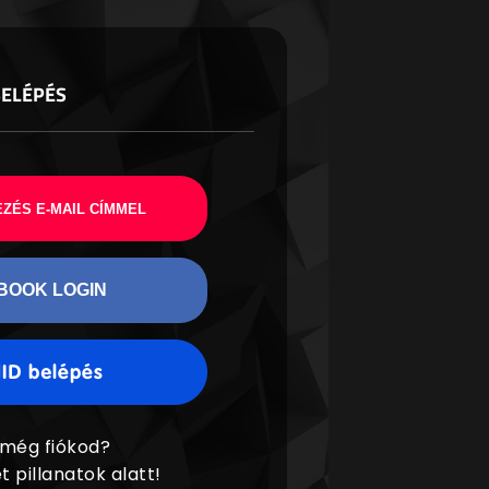
BELÉPÉS
ZÉS E-MAIL CÍMMEL
BOOK LOGIN
 még fiókod?
t pillanatok alatt!