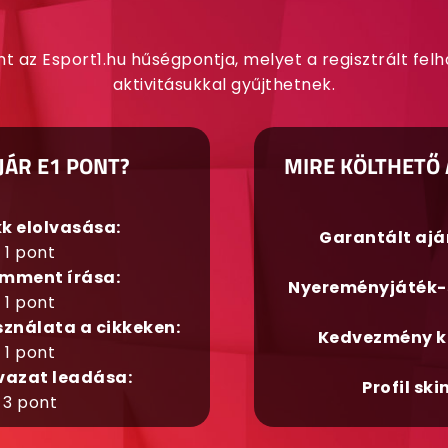
nt az Esport1.hu hűségpontja, melyet a regisztrált fel
aktivitásukkal gyűjthetnek.
JÁR E1 PONT?
MIRE KÖLTHETŐ 
kk elolvasása:
Garantált aj
1 pont
mment írása:
Nyereményjáték-
1 pont
sználata a cikkeken:
Kedvezmény k
1 pont
vazat leadása:
Profil ski
3 pont