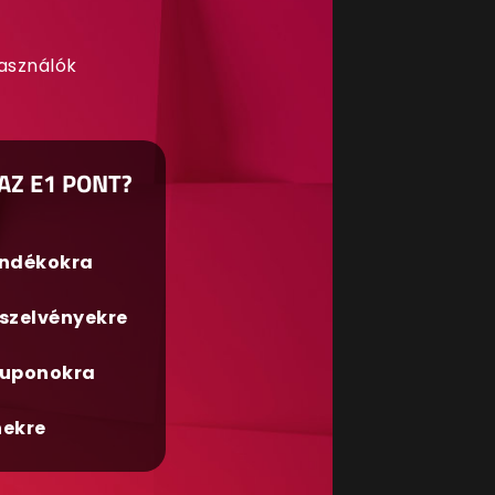
használók
AZ E1 PONT?
ándékokra
szelvényekre
uponokra
nekre