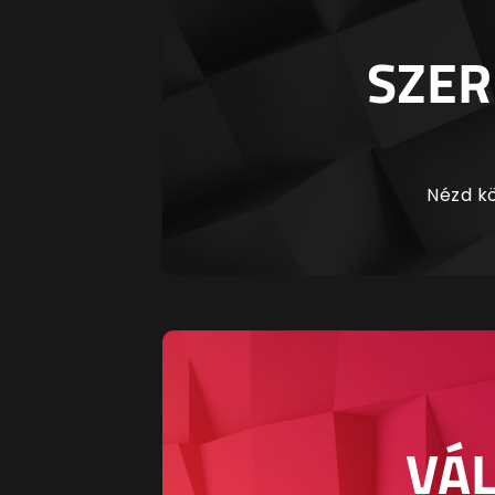
SZER
Nézd kö
VÁL