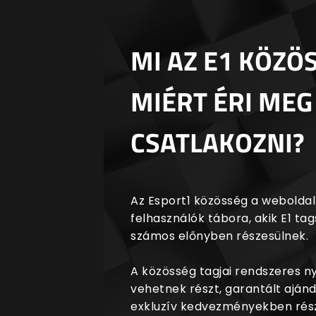
MI AZ E1 KÖZÖ
MIÉRT ÉRI MEG
CSATLAKOZNI?
Az Esport1 közösség a weboldalr
felhasználók tábora, akik E1 t
számos előnyben részesülnek.
A közösség tagjai rendszeres 
vehetnek részt, garantált aján
exkluzív kedvezményekben rész