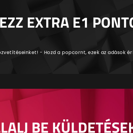
EZZ EXTRA E1 PONT
zvetítéseinket! - Hozd a popcornt, ezek az adások é
LALJ BE KÜLDETÉSE