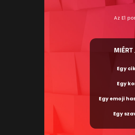
Az E1 po
MIÉRT 
Egy ci
Egy ko
Egy emoji ha
Egy sza