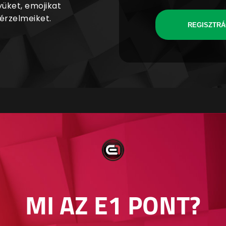
yüket, emojikat
 érzelmeiket.
REGISZTRÁ
MI AZ E1 PONT?