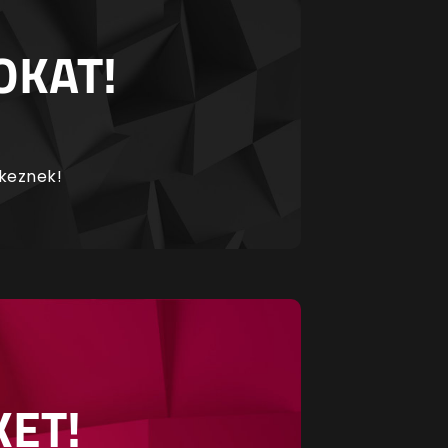
OKAT!
rkeznek!
KET!