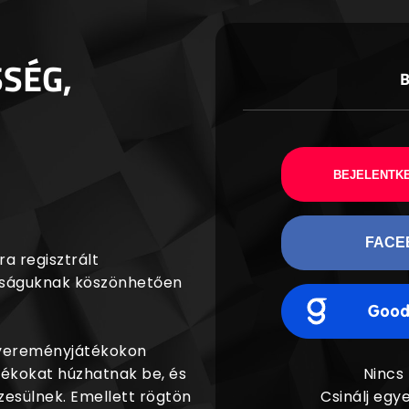
SSÉG,
BEJELENTKE
FACE
a regisztrált
agságuknak köszönhetően
nyereményjátékokon
dékokat húzhatnak be, és
Nincs
esülnek. Emellett rögtön
Csinálj egye