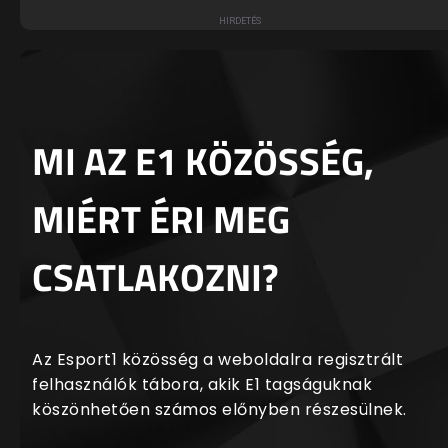
MI AZ E1 KÖZÖSSÉG,
MIÉRT ÉRI MEG
CSATLAKOZNI?
Az Esport1 közösség a weboldalra regisztrált
felhasználók tábora, akik E1 tagságuknak
köszönhetően számos előnyben részesülnek.