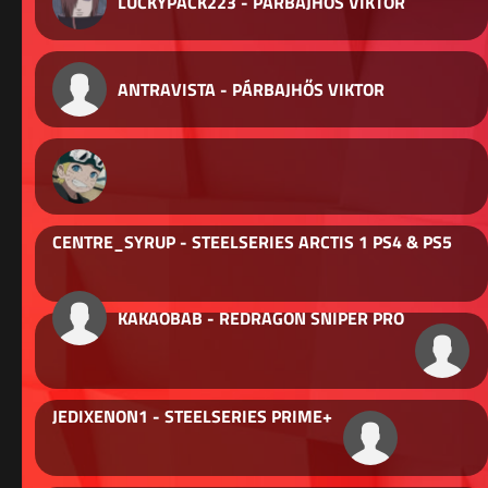
LUCKYPACK223 - PÁRBAJHŐS VIKTOR
ANTRAVISTA - PÁRBAJHŐS VIKTOR
CENTRE_SYRUP - STEELSERIES ARCTIS 1 PS4 & PS5
KAKAOBAB - REDRAGON SNIPER PRO
JEDIXENON1 - STEELSERIES PRIME+