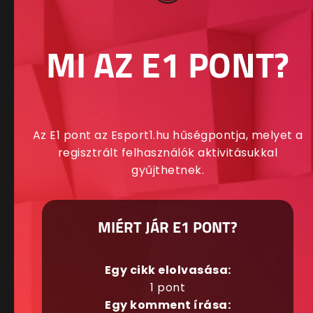
MI AZ E1 PONT?
Az E1 pont az Esport1.hu hűségpontja, melyet a
regisztrált felhasználók aktivitásukkal
gyűjthetnek.
MIÉRT JÁR E1 PONT?
Egy cikk elolvasása:
1 pont
Egy komment írása: