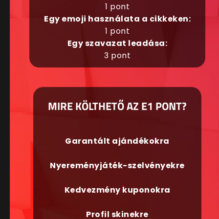
1 pont
Egy emoji használata a cikkeken:
1 pont
Egy szavazat leadása:
3 pont
MIRE KÖLTHETŐ AZ E1 PONT?
Garantált ajándékokra
Nyereményjáték-szelvényekre
Kedvezmény kuponokra
Profil skinekre