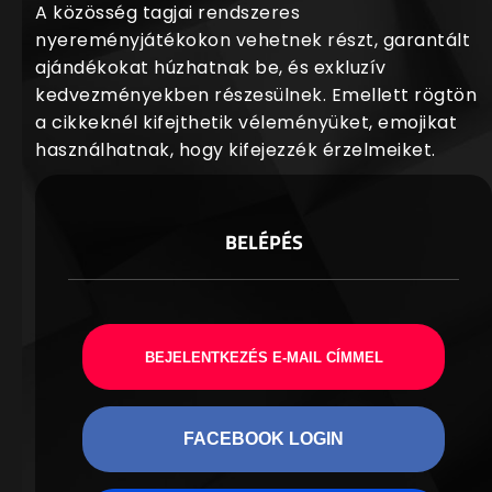
A közösség tagjai rendszeres
nyereményjátékokon vehetnek részt, garantált
ajándékokat húzhatnak be, és exkluzív
kedvezményekben részesülnek. Emellett rögtön
a cikkeknél kifejthetik véleményüket, emojikat
használhatnak, hogy kifejezzék érzelmeiket.
BELÉPÉS
BEJELENTKEZÉS E-MAIL CÍMMEL
FACEBOOK LOGIN