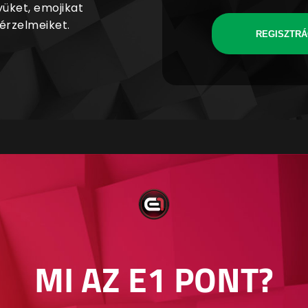
yüket, emojikat
 érzelmeiket.
REGISZTRÁ
MI AZ E1 PONT?