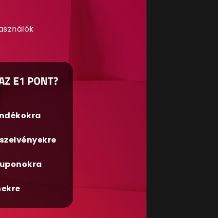
használók
AZ E1 PONT?
ándékokra
szelvényekre
uponokra
nekre