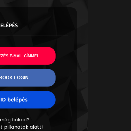
BELÉPÉS
ZÉS E-MAIL CÍMMEL
BOOK LOGIN
 még fiókod?
t pillanatok alatt!