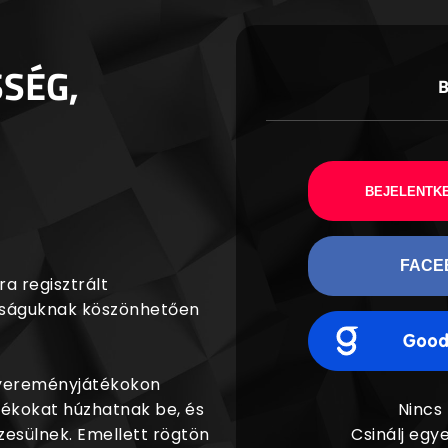
SSÉG,
BEJELENTKE
FACE
a regisztrált
agságuknak köszönhetően
nyereményjátékokon
dékokat húzhatnak be, és
Nincs
esülnek. Emellett rögtön
Csinálj egye