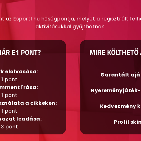
nt az Esport1.hu hűségpontja, melyet a regisztrált fel
aktivitásukkal gyűjthetnek.
JÁR E1 PONT?
MIRE KÖLTHETŐ 
kk elolvasása:
Garantált aj
1 pont
mment írása:
Nyereményjáték-
1 pont
sználata a cikkeken:
Kedvezmény k
1 pont
vazat leadása:
Profil ski
3 pont