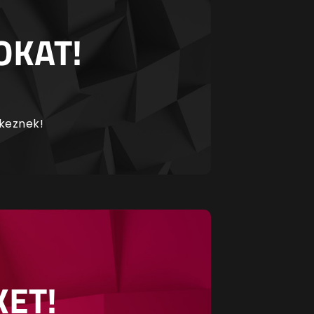
OKAT!
rkeznek!
KET!