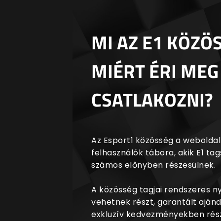
MI AZ E1 KÖZÖ
MIÉRT ÉRI MEG
CSATLAKOZNI?
Az Esport1 közösség a weboldalr
felhasználók tábora, akik E1 t
számos előnyben részesülnek.
A közösség tagjai rendszeres 
vehetnek részt, garantált aján
exkluzív kedvezményekben rész