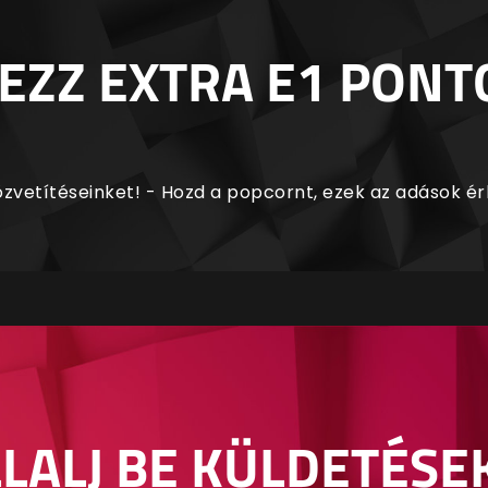
EZZ EXTRA E1 PONT
zvetítéseinket! - Hozd a popcornt, ezek az adások é
LALJ BE KÜLDETÉSE