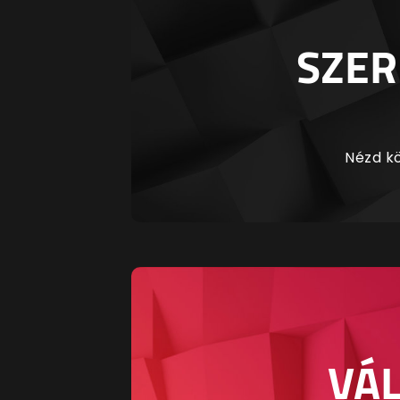
SZER
Nézd kö
VÁL