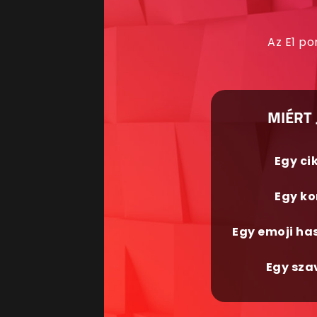
Az E1 po
MIÉRT 
Egy ci
Egy ko
Egy emoji ha
Egy sza