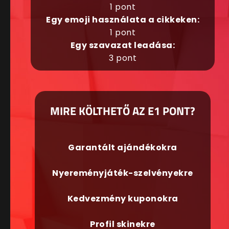
1 pont
Egy emoji használata a cikkeken:
1 pont
Egy szavazat leadása:
3 pont
MIRE KÖLTHETŐ AZ E1 PONT?
Garantált ajándékokra
Nyereményjáték-szelvényekre
Kedvezmény kuponokra
Profil skinekre