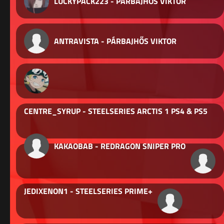
LUCKYPACK223 - PÁRBAJHŐS VIKTOR
ANTRAVISTA - PÁRBAJHŐS VIKTOR
CENTRE_SYRUP - STEELSERIES ARCTIS 1 PS4 & PS5
KAKAOBAB - REDRAGON SNIPER PRO
JEDIXENON1 - STEELSERIES PRIME+