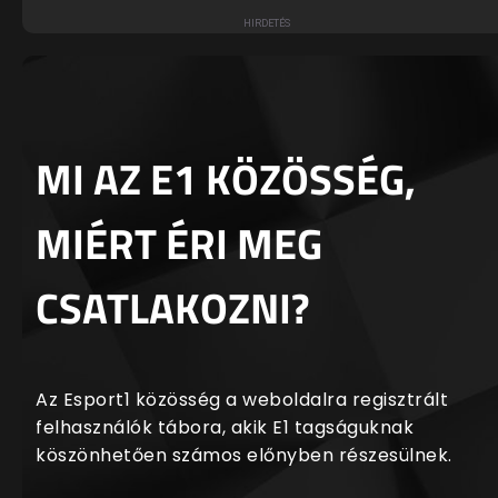
MI AZ E1 KÖZÖSSÉG,
MIÉRT ÉRI MEG
CSATLAKOZNI?
Az Esport1 közösség a weboldalra regisztrált
felhasználók tábora, akik E1 tagságuknak
köszönhetően számos előnyben részesülnek.