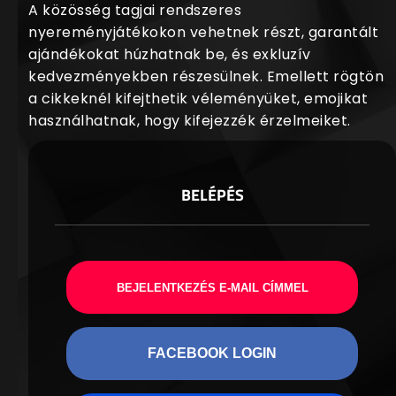
A közösség tagjai rendszeres
nyereményjátékokon vehetnek részt, garantált
ajándékokat húzhatnak be, és exkluzív
kedvezményekben részesülnek. Emellett rögtön
a cikkeknél kifejthetik véleményüket, emojikat
használhatnak, hogy kifejezzék érzelmeiket.
BELÉPÉS
BEJELENTKEZÉS E-MAIL CÍMMEL
FACEBOOK LOGIN