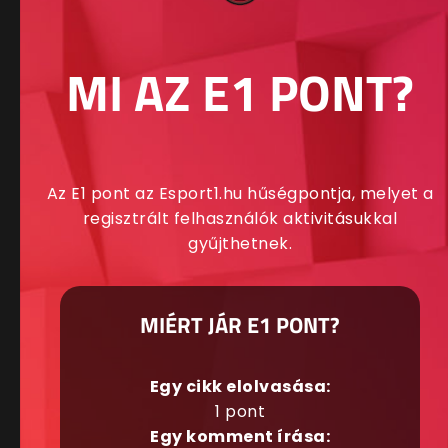
MI AZ E1 PONT?
Az E1 pont az Esport1.hu hűségpontja, melyet a
regisztrált felhasználók aktivitásukkal
gyűjthetnek.
MIÉRT JÁR E1 PONT?
Egy cikk elolvasása:
1 pont
Egy komment írása: