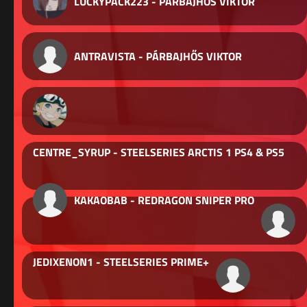
LUCKYPACK223 - PÁRBAJHŐS VIKTOR
ANTRAVISTA - PÁRBAJHŐS VIKTOR
CENTRE_SYRUP - STEELSERIES ARCTIS 1 PS4 & PS5
KAKAOBAB - REDRAGON SNIPER PRO
JEDIXENON1 - STEELSERIES PRIME+