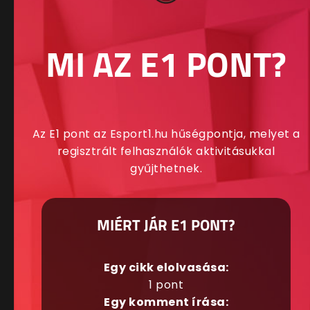
MI AZ E1 PONT?
Az E1 pont az Esport1.hu hűségpontja, melyet a
regisztrált felhasználók aktivitásukkal
gyűjthetnek.
MIÉRT JÁR E1 PONT?
Egy cikk elolvasása:
1 pont
Egy komment írása: