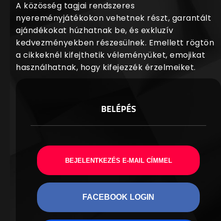
A közösség tagjai rendszeres
nyereményjátékokon vehetnek részt, garantált
ajándékokat húzhatnak be, és exkluzív
kedvezményekben részesülnek. Emellett rögtön
a cikkeknél kifejthetik véleményüket, emojikat
használhatnak, hogy kifejezzék érzelmeiket.
BELÉPÉS
BEJELENTKEZÉS E-MAIL CÍMMEL
FACEBOOK LOGIN