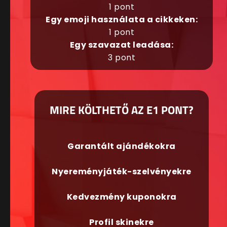
1 pont
Egy emoji használata a cikkeken:
1 pont
Egy szavazat leadása:
3 pont
MIRE KÖLTHETŐ AZ E1 PONT?
Garantált ajándékokra
Nyereményjáték-szelvényekre
Kedvezmény kuponokra
Profil skinekre