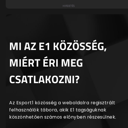
MI AZ E1 KÖZÖSSÉG,
MIÉRT ÉRI MEG
CSATLAKOZNI?
Az Esport1 közösség a weboldalra regisztrált
felhasználók tábora, akik E1 tagságuknak
köszönhetően számos előnyben részesülnek.