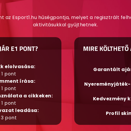
nt az Esport1.hu hűségpontja, melyet a regisztrált fel
aktivitásukkal gyűjthetnek.
JÁR E1 PONT?
MIRE KÖLTHETŐ 
kk elolvasása:
Garantált aj
1 pont
mment írása:
Nyereményjáték-
1 pont
sználata a cikkeken:
Kedvezmény k
1 pont
vazat leadása:
Profil ski
3 pont