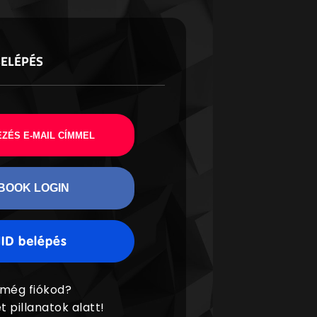
BELÉPÉS
ZÉS E-MAIL CÍMMEL
BOOK LOGIN
 még fiókod?
t pillanatok alatt!