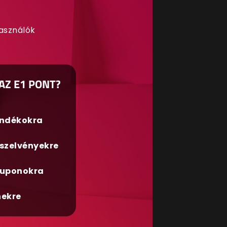
használók
AZ E1 PONT?
ándékokra
szelvényekre
uponokra
nekre