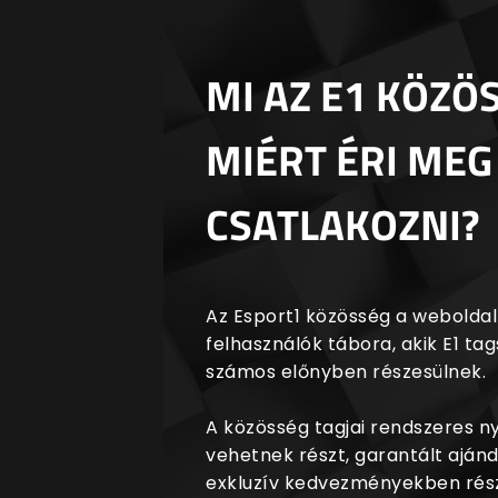
MI AZ E1 KÖZÖ
MIÉRT ÉRI MEG
CSATLAKOZNI?
Az Esport1 közösség a weboldalr
felhasználók tábora, akik E1 t
számos előnyben részesülnek.
A közösség tagjai rendszeres 
vehetnek részt, garantált aján
exkluzív kedvezményekben rész