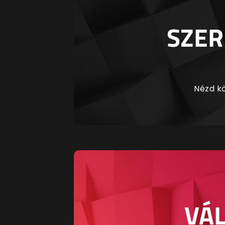
SZER
Nézd kö
VÁL