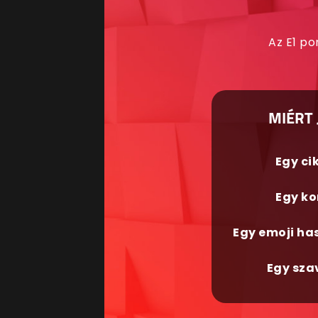
Az E1 po
MIÉRT 
Egy ci
Egy ko
Egy emoji ha
Egy sza