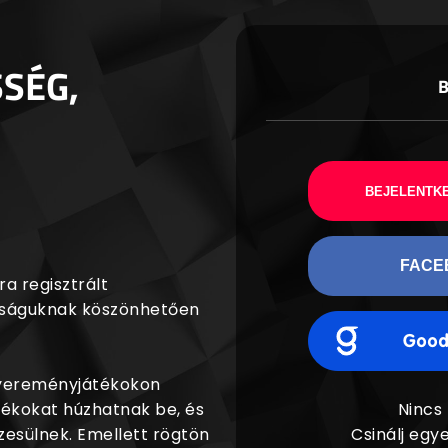
SSÉG,
BEJELENTKE
FACE
a regisztrált
agságuknak köszönhetően
nyereményjátékokon
dékokat húzhatnak be, és
Nincs
esülnek. Emellett rögtön
Csinálj egye