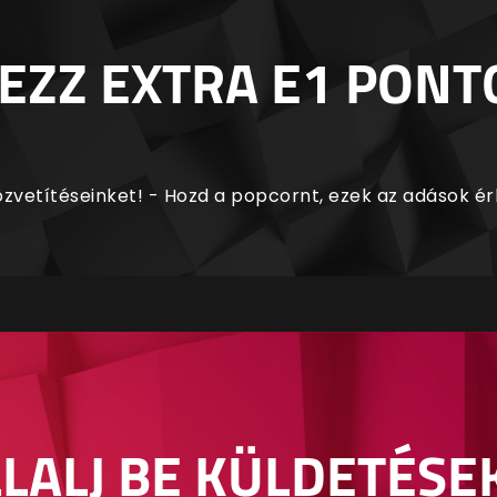
EZZ EXTRA E1 PONT
zvetítéseinket! - Hozd a popcornt, ezek az adások é
LALJ BE KÜLDETÉSE