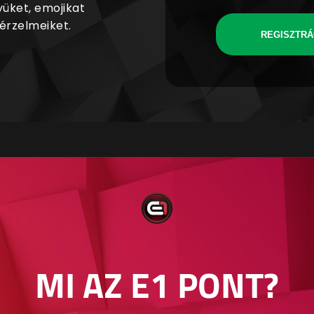
yüket, emojikat
 érzelmeiket.
REGISZTRÁ
MI AZ E1 PONT?