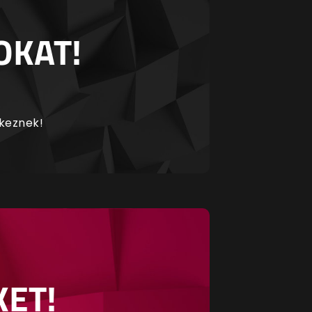
OKAT!
rkeznek!
KET!