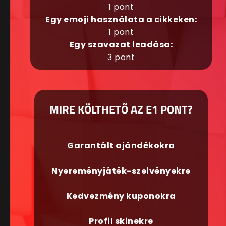
1 pont
Egy emoji használata a cikkeken:
1 pont
Egy szavazat leadása:
3 pont
MIRE KÖLTHETŐ AZ E1 PONT?
Garantált ajándékokra
Nyereményjáték-szelvényekre
Kedvezmény kuponokra
Profil skinekre