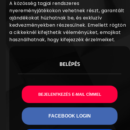
A közösség tagjai rendszeres
nyereményjátékokon vehetnek részt, garantált
ajándékokat húzhatnak be, és exkluzív
kedvezményekben részesülnek. Emellett rögtön
a cikkeknél kifejthetik véleményüket, emojikat
használhatnak, hogy kifejezzék érzelmeiket.
BELÉPÉS
BEJELENTKEZÉS E-MAIL CÍMMEL
FACEBOOK LOGIN