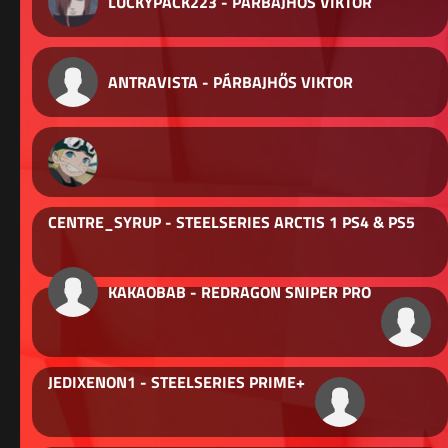
LUCKYPACK223 - PÁRBAJHŐS VIKTOR
ANTRAVISTA - PÁRBAJHŐS VIKTOR
CENTRE_SYRUP - STEELSERIES ARCTIS 1 PS4 & PS5
KAKAOBAB - REDRAGON SNIPER PRO
JEDIXENON1 - STEELSERIES PRIME+