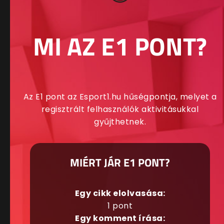
MI AZ E1 PONT?
Az E1 pont az Esport1.hu hűségpontja, melyet a
regisztrált felhasználók aktivitásukkal
gyűjthetnek.
MIÉRT JÁR E1 PONT?
Egy cikk elolvasása:
1 pont
Egy komment írása: