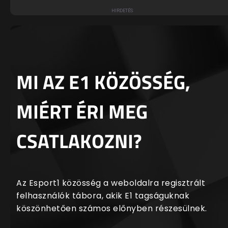
MI AZ E1 KÖZÖSSÉG,
MIÉRT ÉRI MEG
CSATLAKOZNI?
Az Esport1 közösség a weboldalra regisztrált
felhasználók tábora, akik E1 tagságuknak
köszönhetően számos előnyben részesülnek.