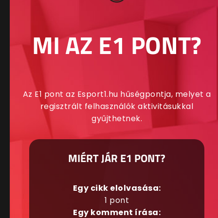
MI AZ E1 PONT?
Az E1 pont az Esport1.hu hűségpontja, melyet a
regisztrált felhasználók aktivitásukkal
gyűjthetnek.
MIÉRT JÁR E1 PONT?
Egy cikk elolvasása:
1 pont
Egy komment írása: