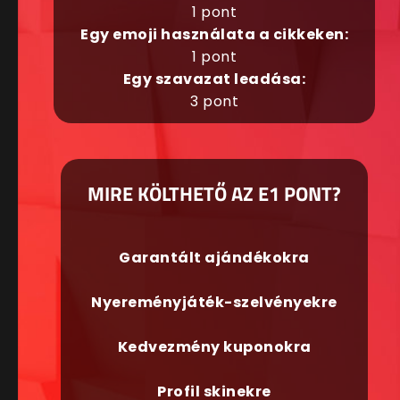
1 pont
Egy emoji használata a cikkeken:
1 pont
Egy szavazat leadása:
3 pont
MIRE KÖLTHETŐ AZ E1 PONT?
Garantált ajándékokra
Nyereményjáték-szelvényekre
Kedvezmény kuponokra
Profil skinekre