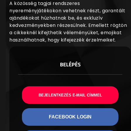
A közösség tagjai rendszeres
nyereményjátékokon vehetnek részt, garantált
ajándékokat húzhatnak be, és exkluzív
kedvezményekben részesülnek. Emellett rögtön
a cikkeknél kifejthetik véleményüket, emojikat
használhatnak, hogy kifejezzék érzelmeiket.
BELÉPÉS
BEJELENTKEZÉS E-MAIL CÍMMEL
FACEBOOK LOGIN