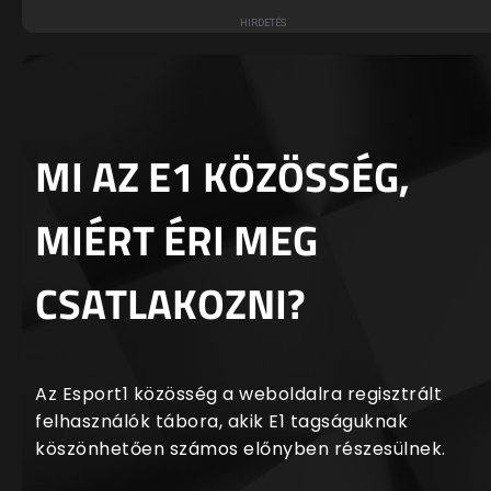
MI AZ E1 KÖZÖSSÉG,
MIÉRT ÉRI MEG
CSATLAKOZNI?
Az Esport1 közösség a weboldalra regisztrált
felhasználók tábora, akik E1 tagságuknak
köszönhetően számos előnyben részesülnek.