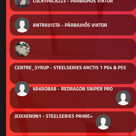
LUCKYPACK223 - PÁRBAJHŐS VIKTOR
ANTRAVISTA - PÁRBAJHŐS VIKTOR
CENTRE_SYRUP - STEELSERIES ARCTIS 1 PS4 & PS5
KAKAOBAB - REDRAGON SNIPER PRO
JEDIXENON1 - STEELSERIES PRIME+