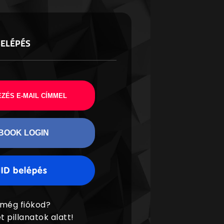
BELÉPÉS
ZÉS E-MAIL CÍMMEL
BOOK LOGIN
 még fiókod?
t pillanatok alatt!