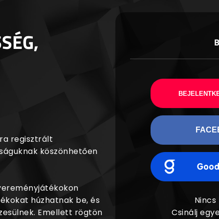
SSÉG,
BEJELENTKE
FACE
a regisztrált
agságuknak köszönhetően
nyereményjátékokon
dékokat húzhatnak be, és
Nincs
esülnek. Emellett rögtön
Csinálj egye