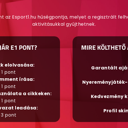
nt az Esport1.hu hűségpontja, melyet a regisztrált fel
aktivitásukkal gyűjthetnek.
JÁR E1 PONT?
MIRE KÖLTHETŐ 
kk elolvasása:
Garantált aj
1 pont
mment írása:
Nyereményjáték-
1 pont
sználata a cikkeken:
Kedvezmény k
1 pont
vazat leadása:
Profil ski
3 pont