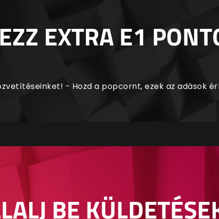
EZZ EXTRA E1 PONT
zvetítéseinket! - Hozd a popcornt, ezek az adások é
LALJ BE KÜLDETÉSE