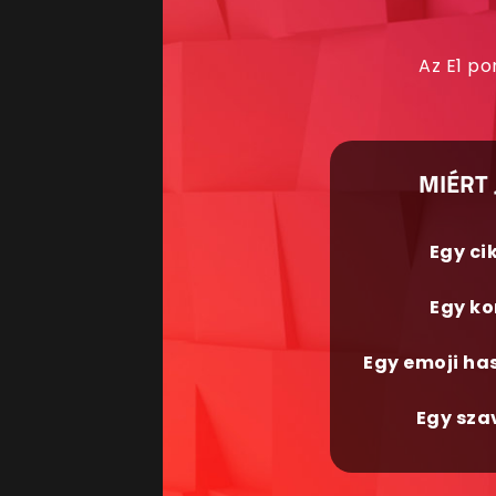
Az E1 po
MIÉRT 
Egy ci
Egy ko
Egy emoji ha
Egy sza