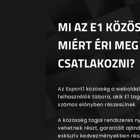
MI AZ E1 KÖZÖ
MIÉRT ÉRI MEG
CSATLAKOZNI?
Az Esport1 közösség a weboldalr
felhasználók tábora, akik E1 t
számos előnyben részesülnek.
A közösség tagjai rendszeres 
vehetnek részt, garantált aján
exkluzív kedvezményekben rész