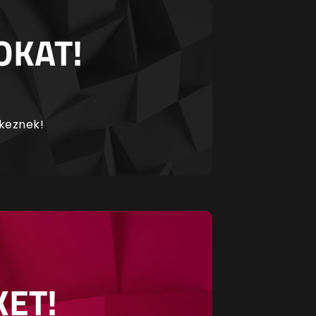
OKAT!
rkeznek!
KET!