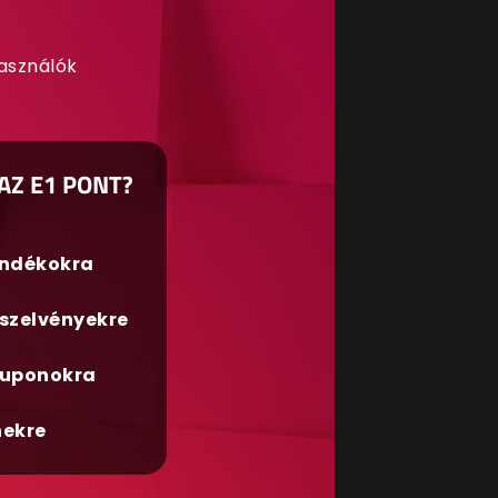
használók
AZ E1 PONT?
ándékokra
szelvényekre
uponokra
nekre