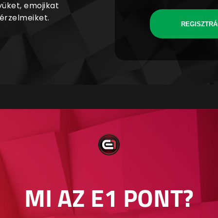
yüket, emojikat
 érzelmeiket.
REGISZTRÁ
MI AZ E1 PONT?