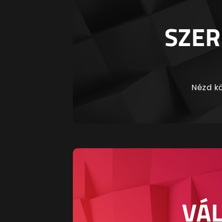
SZER
Nézd kö
VÁL