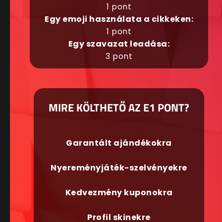
1 pont
Egy emoji használata a cikkeken:
1 pont
Egy szavazat leadása:
3 pont
MIRE KÖLTHETŐ AZ E1 PONT?
Garantált ajándékokra
Nyereményjáték-szelvényekre
Kedvezmény kuponokra
Profil skinekre