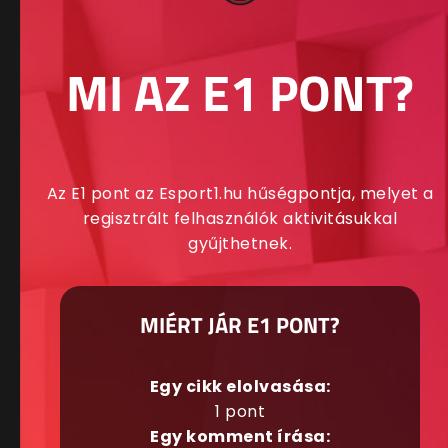
MI AZ E1 PONT?
Az E1 pont az Esport1.hu hűségpontja, melyet a
regisztrált felhasználók aktivitásukkal
gyűjthetnek.
MIÉRT JÁR E1 PONT?
Egy cikk elolvasása:
1 pont
Egy komment írása: