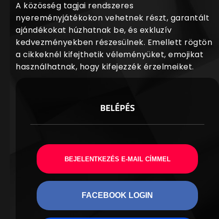
A közösség tagjai rendszeres
nyereményjátékokon vehetnek részt, garantált
ajándékokat húzhatnak be, és exkluzív
kedvezményekben részesülnek. Emellett rögtön
a cikkeknél kifejthetik véleményüket, emojikat
használhatnak, hogy kifejezzék érzelmeiket.
BELÉPÉS
BEJELENTKEZÉS E-MAIL CÍMMEL
FACEBOOK LOGIN