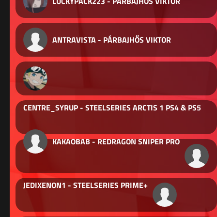
LUCKYPACK223 - PÁRBAJHŐS VIKTOR
ANTRAVISTA - PÁRBAJHŐS VIKTOR
CENTRE_SYRUP - STEELSERIES ARCTIS 1 PS4 & PS5
KAKAOBAB - REDRAGON SNIPER PRO
JEDIXENON1 - STEELSERIES PRIME+