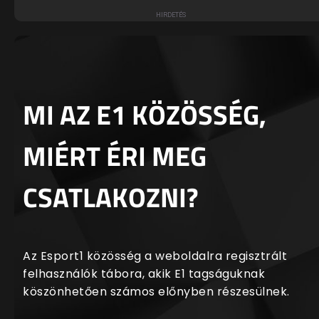
MI AZ E1 KÖZÖSSÉG,
MIÉRT ÉRI MEG
CSATLAKOZNI?
Az Esport1 közösség a weboldalra regisztrált
felhasználók tábora, akik E1 tagságuknak
köszönhetően számos előnyben részesülnek.