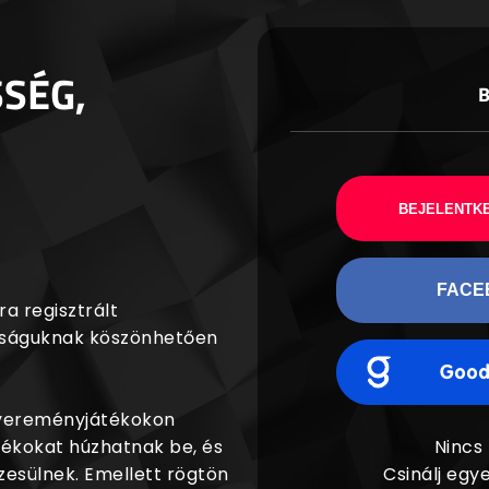
SSÉG,
BEJELENTKE
FACE
a regisztrált
agságuknak köszönhetően
nyereményjátékokon
dékokat húzhatnak be, és
Nincs
esülnek. Emellett rögtön
Csinálj egye