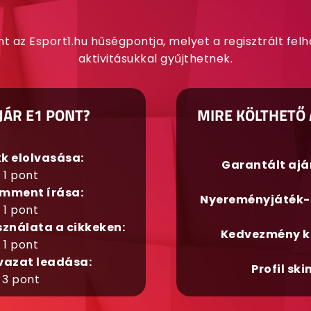
nt az Esport1.hu hűségpontja, melyet a regisztrált fel
aktivitásukkal gyűjthetnek.
JÁR E1 PONT?
MIRE KÖLTHETŐ 
kk elolvasása:
Garantált aj
1 pont
mment írása:
Nyereményjáték-
1 pont
sználata a cikkeken:
Kedvezmény k
1 pont
vazat leadása:
Profil ski
3 pont