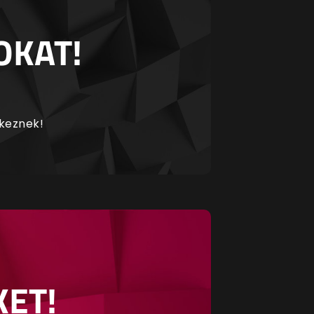
OKAT!
rkeznek!
KET!