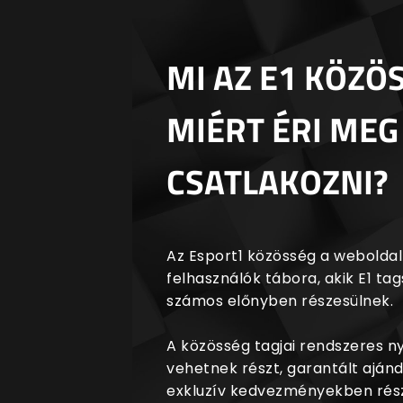
MI AZ E1 KÖZÖ
MIÉRT ÉRI MEG
CSATLAKOZNI?
Az Esport1 közösség a weboldalr
felhasználók tábora, akik E1 t
számos előnyben részesülnek.
A közösség tagjai rendszeres 
vehetnek részt, garantált aján
exkluzív kedvezményekben rész