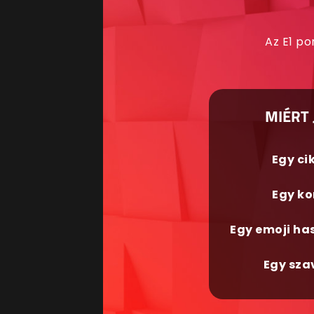
Az E1 po
MIÉRT 
Egy ci
Egy ko
Egy emoji ha
Egy sza