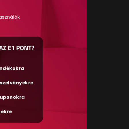
használók
AZ E1 PONT?
ándékokra
szelvényekre
uponokra
nekre