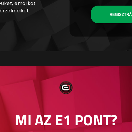
yüket, emojikat
 érzelmeiket.
REGISZTRÁ
MI AZ E1 PONT?