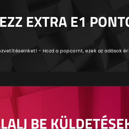
EZZ EXTRA E1 PONT
zvetítéseinket! - Hozd a popcornt, ezek az adások é
LALJ BE KÜLDETÉSE