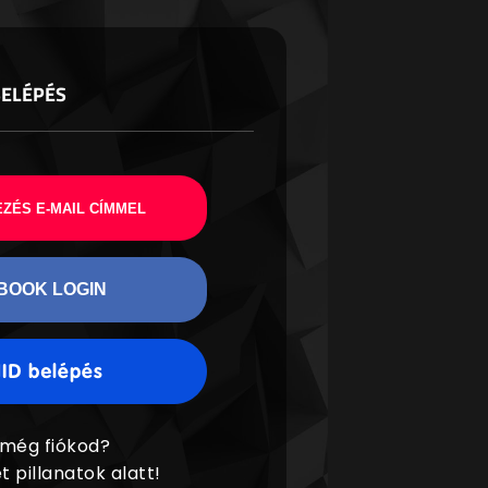
BELÉPÉS
ZÉS E-MAIL CÍMMEL
BOOK LOGIN
 még fiókod?
t pillanatok alatt!