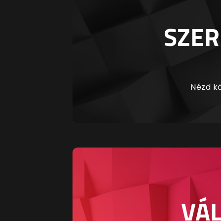
SZER
Nézd kö
VÁL