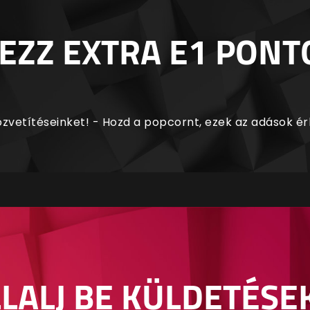
EZZ EXTRA E1 PONT
zvetítéseinket! - Hozd a popcornt, ezek az adások é
LALJ BE KÜLDETÉSE