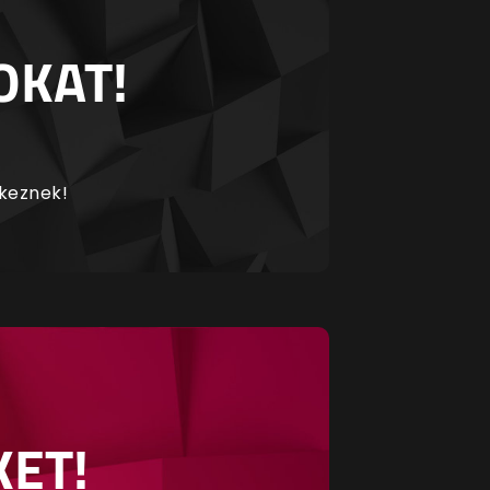
OKAT!
rkeznek!
KET!