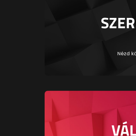
SZER
Nézd kö
VÁL