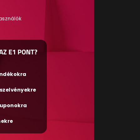
használók
AZ E1 PONT?
ándékokra
szelvényekre
uponokra
nekre