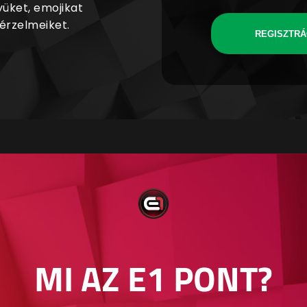
yüket, emojikat
 érzelmeiket.
REGISZTRÁ
MI AZ E1 PONT?