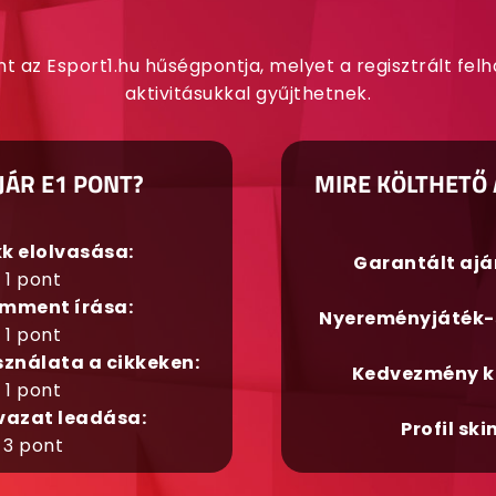
nt az Esport1.hu hűségpontja, melyet a regisztrált fel
aktivitásukkal gyűjthetnek.
JÁR E1 PONT?
MIRE KÖLTHETŐ 
kk elolvasása:
Garantált aj
1 pont
mment írása:
Nyereményjáték-
1 pont
sználata a cikkeken:
Kedvezmény k
1 pont
vazat leadása:
Profil ski
3 pont