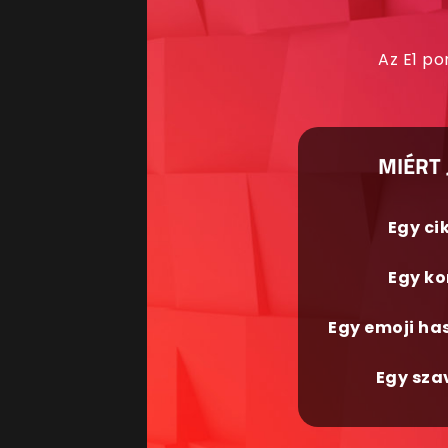
Az E1 po
MIÉRT 
Egy ci
Egy ko
Egy emoji ha
Egy sza