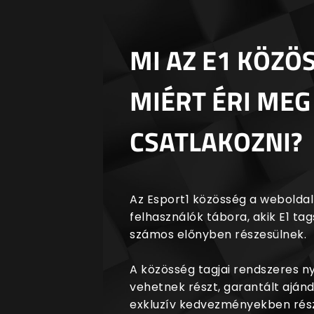
MI AZ E1 KÖZÖ
MIÉRT ÉRI MEG
CSATLAKOZNI?
Az Esport1 közösség a weboldalr
felhasználók tábora, akik E1 t
számos előnyben részesülnek.
A közösség tagjai rendszeres 
vehetnek részt, garantált aján
exkluzív kedvezményekben rész