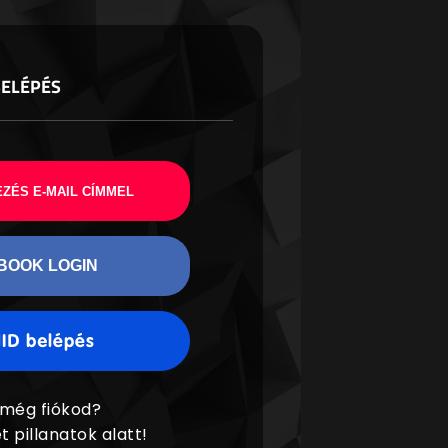
BELÉPÉS
ZÉS E-MAIL CÍMMEL
BOOK LOGIN
 még fiókod?
t pillanatok alatt!