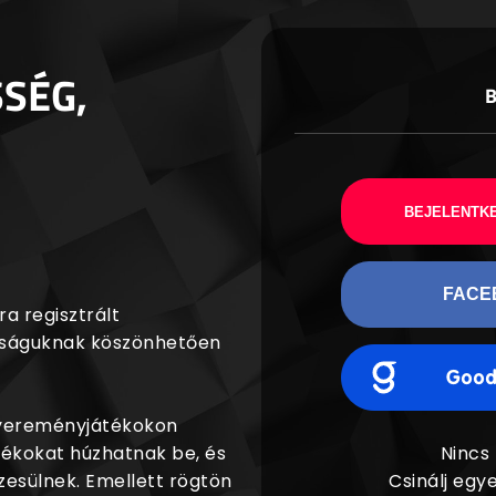
SSÉG,
BEJELENTKE
FACE
a regisztrált
agságuknak köszönhetően
nyereményjátékokon
dékokat húzhatnak be, és
Nincs
esülnek. Emellett rögtön
Csinálj egye