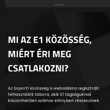
MI AZ E1 KÖZÖSSÉG,
MIÉRT ÉRI MEG
CSATLAKOZNI?
Az Esport1 közösség a weboldalra regisztrált
felhasználók tábora, akik E1 tagságuknak
köszönhetően számos előnyben részesülnek.