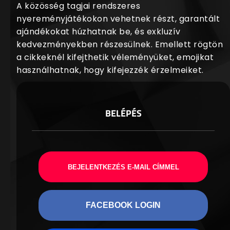
A közösség tagjai rendszeres
nyereményjátékokon vehetnek részt, garantált
ajándékokat húzhatnak be, és exkluzív
kedvezményekben részesülnek. Emellett rögtön
a cikkeknél kifejthetik véleményüket, emojikat
használhatnak, hogy kifejezzék érzelmeiket.
BELÉPÉS
BEJELENTKEZÉS E-MAIL CÍMMEL
FACEBOOK LOGIN