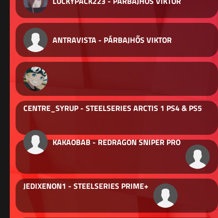
LUCKYPACK223 - PÁRBAJHŐS VIKTOR
ANTRAVISTA - PÁRBAJHŐS VIKTOR
CENTRE_SYRUP - STEELSERIES ARCTIS 1 PS4 & PS5
KAKAOBAB - REDRAGON SNIPER PRO
JEDIXENON1 - STEELSERIES PRIME+