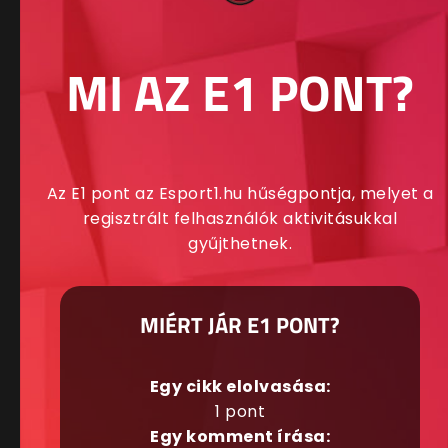
MI AZ E1 PONT?
Az E1 pont az Esport1.hu hűségpontja, melyet a
regisztrált felhasználók aktivitásukkal
gyűjthetnek.
MIÉRT JÁR E1 PONT?
Egy cikk elolvasása:
1 pont
Egy komment írása: