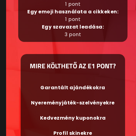
1 pont
Egy emoji használata a cikkeken:
1 pont
Egy szavazat leadása:
3 pont
MIRE KÖLTHETŐ AZ E1 PONT?
Garantált ajándékokra
Nyereményjáték-szelvényekre
Kedvezmény kuponokra
Profil skinekre