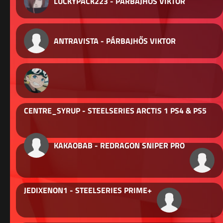
LUCKYPACK223 - PÁRBAJHŐS VIKTOR
ANTRAVISTA - PÁRBAJHŐS VIKTOR
CENTRE_SYRUP - STEELSERIES ARCTIS 1 PS4 & PS5
KAKAOBAB - REDRAGON SNIPER PRO
JEDIXENON1 - STEELSERIES PRIME+