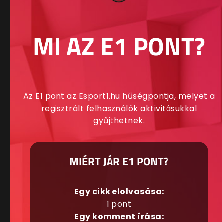
MI AZ E1 PONT?
Az E1 pont az Esport1.hu hűségpontja, melyet a
regisztrált felhasználók aktivitásukkal
gyűjthetnek.
MIÉRT JÁR E1 PONT?
Egy cikk elolvasása:
1 pont
Egy komment írása: