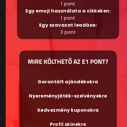
1 pont
Egy emoji használata a cikkeken:
1 pont
Egy szavazat leadása:
3 pont
MIRE KÖLTHETŐ AZ E1 PONT?
Garantált ajándékokra
Nyereményjáték-szelvényekre
Kedvezmény kuponokra
Profil skinekre