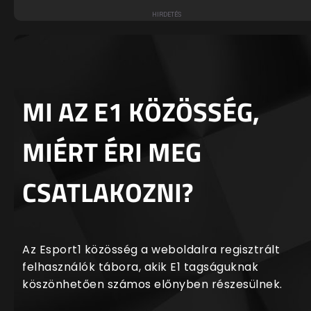
MI AZ E1 KÖZÖSSÉG,
MIÉRT ÉRI MEG
CSATLAKOZNI?
Az Esport1 közösség a weboldalra regisztrált
felhasználók tábora, akik E1 tagságuknak
köszönhetően számos előnyben részesülnek.