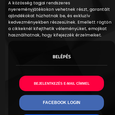
A közösség tagjai rendszeres
nyereményjátékokon vehetnek részt, garantált
ajándékokat húzhatnak be, és exkluzív
kedvezményekben részesülnek. Emellett rögtön
a cikkeknél kifejthetik véleményüket, emojikat
használhatnak, hogy kifejezzék érzelmeiket.
BELÉPÉS
BEJELENTKEZÉS E-MAIL CÍMMEL
FACEBOOK LOGIN